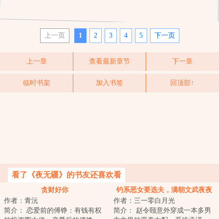
上一页
1
2
3
4
5
下一页
上一章
查看最新章节
下一章
临时书架
加入书签
回顶部↑
看了《夜无疆》的书友还喜欢看
贪财好你
钓系恶女要选夫，满朝文武夜夜
作者：青沅
作者：三一零白月光
缠
简介： 恋爱前的傅铮：有钱有权
简介： 赵令颐意外穿成一本多男