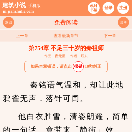
建筑小说
手机版
临时
登录
注册
书架
m.jianzhulie.com
免费阅读
返回
菜单
上一章
查看最新章节
下一章
第754章 不足三十岁的秦祖师
作品：夜无疆
作者：辰东
如果本章错误，请点击
报错
10秒纠正
    秦铭语气温和，却让此地
鸦雀无声，落针可闻。
他白衣胜雪，清姿朗耀，简单
的一句话，竟带来「静街」效