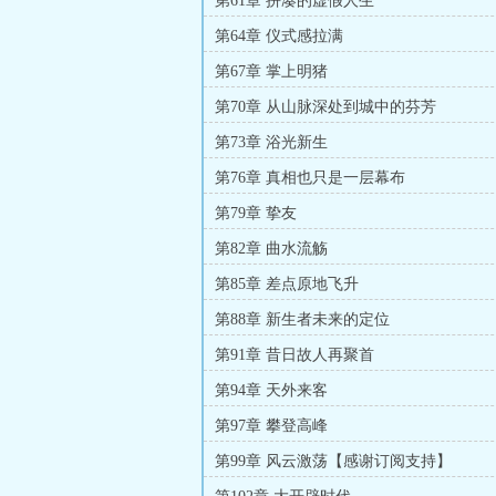
第61章 拼凑的虚假人生
第64章 仪式感拉满
第67章 掌上明猪
第70章 从山脉深处到城中的芬芳
第73章 浴光新生
第76章 真相也只是一层幕布
第79章 挚友
第82章 曲水流觞
第85章 差点原地飞升
第88章 新生者未来的定位
第91章 昔日故人再聚首
第94章 天外来客
第97章 攀登高峰
第99章 风云激荡【感谢订阅支持】