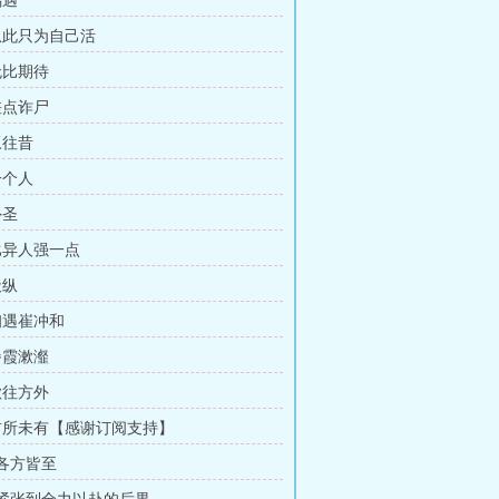
偶遇
 从此只为自己活
无比期待
差点诈尸
叹往昔
一个人
外圣
 比异人强一点
天纵
 初遇崔冲和
餐霞漱瀣
欲往方外
 前所未有【感谢订阅支持】
 各方皆至