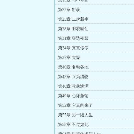
第19章 马不停蹄
第22章 斩获
第25章 二次新生
第28章 羽衣翩仙
第31章 穿透夜幕
第34章 真真假假
第37章 大爆
第40章 名动各地
第43章 互为猎物
第46章 收获满满
第49章 心怀激荡
第52章 它真的来了
第55章 另一段人生
第58章 不过如此