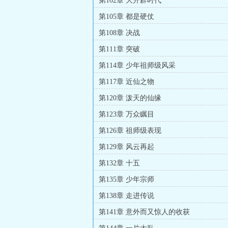
第102章 大开辟时代
第105章 都是硬仗
第108章 决战
第111章 突破
第114章 少年祖师级风采
第117章 近仙之物
第120章 泼天的仙缘
第123章 万众瞩目
第126章 祖师级表现
第129章 风云再起
第132章 十五
第135章 少年宗师
第138章 走进传说
第141章 意外而又惊人的收获