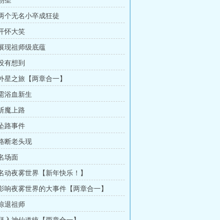
 朝圣
章 两个无名小卒成狂徒
 开怀大笑
章 展现祖师级底蕴
 没有想到
章 外星之旅【两章合一】
 需浴血新生
 斩魔上路
 坠路事件
 路断老头现
 名场面
章 名动夜雾世界【新年快乐！】
章 影响夜雾世界的大事件【两章合一】
 惊退祖师