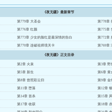
《夜无疆》最新章节
第779章 大圣会
第778章
第776章 红颜
第775章
第773章 少女的脸红是最深情的告白
第772章
第770章 连破祖师境关卡
第769章
《夜无疆》正文目录
第2章 火泉
第3章 
第5章 新生
第6章 
第8章 曾照彩云归
第9章 
第11章 堕落
第12章 
第14章 首杀
第15章
第17章 收获
第18章