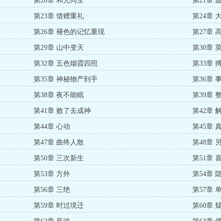
第20章 和光同尘
第21章 
第23章 馈赠重礼
第24章 
第26章 褪色的记忆重现
第27章 
第29章 山中变天
第30章 
第32章 五色烟霞四照
第33章
第35章 神秘物产到手
第36章
第38章 夜不能眠
第39章
第41章 败了去成神
第42章 
第44章 心动
第45章
第47章 曲终人散
第48章 
第50章 三次新生
第51章
第53章 方外
第54章
第56章 三绝
第57章
第59章 时过境迁
第60章