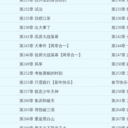
第229章 以外圣的身份回归
第230
第232章 试法
第233
第235章 目瞪口呆
第236章
第238章 出大事了
第239
第241章 高原大战落幕
第242
第243章 大事件【两章合一】
第244章
第246章 祖师大战落幕【两章合一】
第247章
第249章 风筝
第250章
第252章 考验禀赋的时刻
第253章
第255章 只需践行【新年快乐】
春节快乐
第257章 犹若少年天神
第258章
第260章 集训和破关
第261章
第263章 弹指破三境
第264章
第266章 重返黑白山
第267