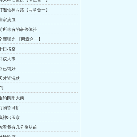
章 拜入神仙道统【两章合一】
章 打遍仙神两路【两章合一】
 崔家滴血
章 前所未有的奢侈体验
章 全面曝光 【两章合一】
 十日横空
 共议大事
 路已铺好
 天才皆沉默
假
 垂钓阴阳大药
 万物皆可斩
 疯神出玉京
章 你看我有几分像从前