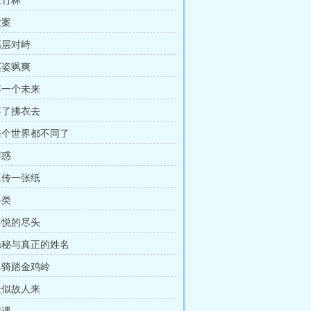
血竹林
大案
高层对峙
英姿飒爽
 搏一个未来
 事了拂衣去
 整个世界都不同了
解惑
 真传一张纸
另类
 喜悦的尽头
 隐秘与真正的姓名
 单骑踏金鸡岭
 疑似故人来