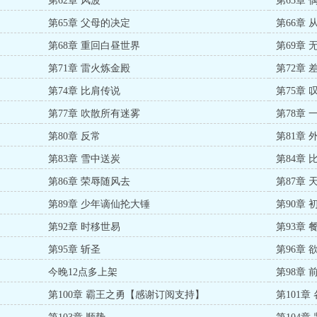
第62章 风波
第63章 
第65章 父母的决定
第66章
第68章 重回白昼世界
第69章 
第71章 雷火炼金殿
第72章 
第74章 比肩传说
第75章 
第77章 吹散所有迷雾
第78章 
第80章 反常
第81章 
第83章 雪中送炭
第84章
第86章 荣辱随风去
第87章 
第89章 少年谪仙抡大锤
第90章
第92章 时移世易
第93章 
第95章 斩圣
第96章 
今晚12点多上架
第98章
第100章 霸王之勇【感谢订阅支持】
第101章