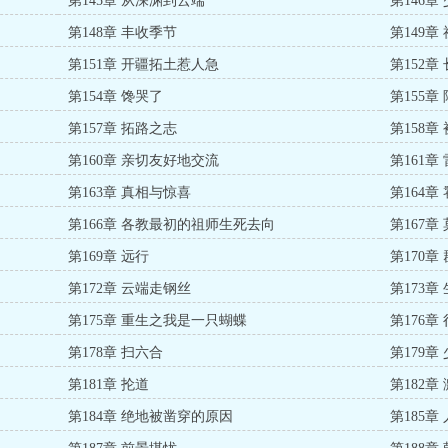
第145章 从深渊到云端
第146章
第148章 丰收季节
第149
第151章 开疆拓土惹人急
第152章
第154章 馋哭了
第155章
第157章 拓路之志
第158章
第160章 亲切友好地交流
第161章
第163章 真相与惊喜
第164章
第166章 各教最初的祖师生死去向
第167章
第169章 远行
第170章
第172章 云端走钢丝
第173章
第175章 重生之我是一只蝴蝶
第176章
第178章 扫六合
第179章
第181章 抡道
第182
第184章 绝地被凿穿的原因
第185章