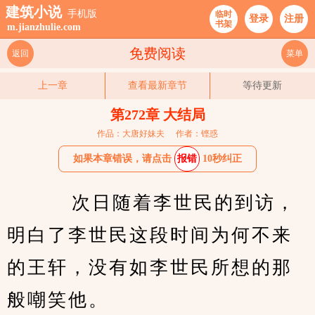
建筑小说
手机版
临时
登录
注册
书架
m.jianzhulie.com
免费阅读
返回
菜单
上一章
查看最新章节
等待更新
第272章 大结局
作品：大唐好妹夫
作者：铿惑
如果本章错误，请点击
报错
10秒纠正
    次日随着李世民的到访，
明白了李世民这段时间为何不来
的王轩，没有如李世民所想的那
般嘲笑他。