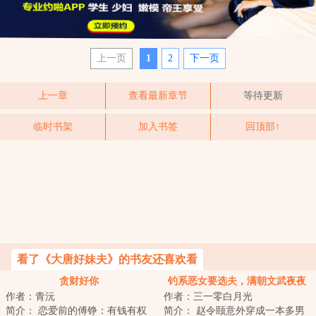
上一页
1
2
下一页
上一章
查看最新章节
等待更新
临时书架
加入书签
回顶部↑
看了《大唐好妹夫》的书友还喜欢看
贪财好你
钓系恶女要选夫，满朝文武夜夜
作者：青沅
作者：三一零白月光
缠
简介： 恋爱前的傅铮：有钱有权
简介： 赵令颐意外穿成一本多男