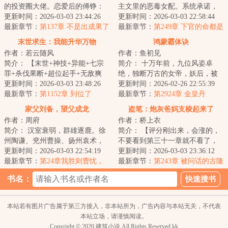
的投资圈大佬。恋爱后的傅铮：
主文里的恶毒女配。系统承诺，
怒撒千金只为博心上人开心。
更新时间：2026-03-03 23:44:26
只要走完剧情，就送她回现代，
更新时间：2026-03-03 22:58:44
最新章节：
第137章 不是出成果了
附赠奖...
最新章节：
第249章 下官的命都是
吗
殿下的
末世求生：我能升华万物
鸿蒙霸体诀
作者：若云随风
作者：鱼初见
简介： 【末世+神技+异能+七宗
简介： 十万年前，九位风姿卓
罪+杀伐果断+超位起手+无敌爽
绝，独断万古的女帝，妖后，被
文】。\n?轻轻敲醒沉睡的心灵...
更新时间：2026-03-03 23:48:26
封印于鸿蒙金塔之中。
更新时间：2026-02-26 22:55:39
最新章节：
第1152章 到位了
最新章节：
第2924章 金皇丹
家父刘备，望父成龙
盗笔：炮灰爸妈支棱起来了
作者：周府
作者：桥上衣
简介： 汉室衰弱，群雄逐鹿。徐
简介： 【评分刚出来，会涨的，
州陶谦、兖州曹操、扬州袁术，
不要看到第三十一章就不看了，
窥探中原。刘公初居小沛，深陷
更新时间：2026-03-03 22:54:19
接着看下去，是铺垫不是无厘
更新时间：2026-03-03 23:36:12
纷争，...
最新章节：
第24章我胜则曹忧，
头！
最新章节：
第243章 被问话的古隆
我败则曹喜
老太太
书名：
本站若有图片广告属于第三方接入，非本站所为，广告内容与本站无关，不代表
本站立场，请谨慎阅读。
Copyright © 2020 建筑小说 All Rights Reserved.kk