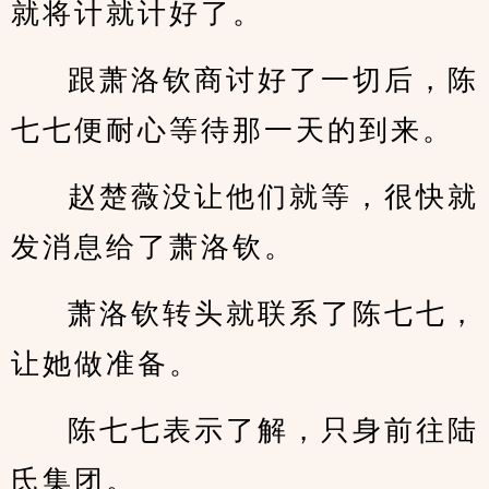
就将计就计好了。
跟萧洛钦商讨好了一切后，陈
七七便耐心等待那一天的到来。
赵楚薇没让他们就等，很快就
发消息给了萧洛钦。
萧洛钦转头就联系了陈七七，
让她做准备。
陈七七表示了解，只身前往陆
氏集团。