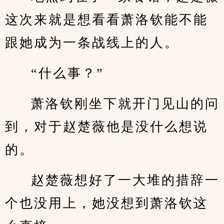
这次来就是想看看萧洛钦能不能
跟她成为一条战线上的人。
“什么事？”
萧洛钦刚坐下就开门见山的问
到，对于赵楚薇他是没什么想说
的。
赵楚薇想好了一大堆的措辞一
个也没用上，她没想到萧洛钦这