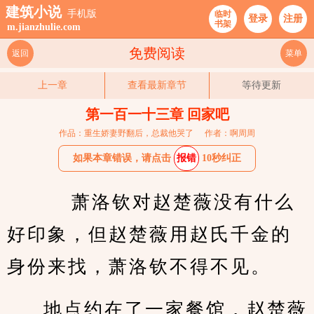
建筑小说
手机版
临时
登录
注册
书架
m.jianzhulie.com
免费阅读
返回
菜单
上一章
查看最新章节
等待更新
第一百一十三章 回家吧
作品：重生娇妻野翻后，总裁他哭了
作者：啊周周
如果本章错误，请点击
报错
10秒纠正
    萧洛钦对赵楚薇没有什么
好印象，但赵楚薇用赵氏千金的
身份来找，萧洛钦不得不见。
地点约在了一家餐馆，赵楚薇