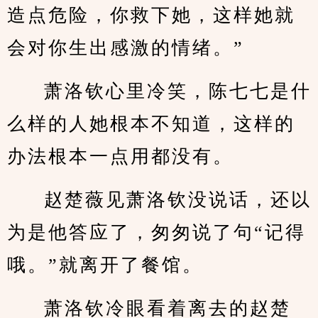
造点危险，你救下她，这样她就
会对你生出感激的情绪。”
萧洛钦心里冷笑，陈七七是什
么样的人她根本不知道，这样的
办法根本一点用都没有。
赵楚薇见萧洛钦没说话，还以
为是他答应了，匆匆说了句“记得
哦。”就离开了餐馆。
萧洛钦冷眼看着离去的赵楚