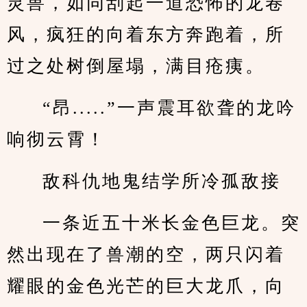
灵兽，如同刮起一道恐怖的龙卷
风，疯狂的向着东方奔跑着，所
过之处树倒屋塌，满目疮痍。
“昂.....”一声震耳欲聋的龙吟
响彻云霄！
敌科仇地鬼结学所冷孤敌接
一条近五十米长金色巨龙。突
然出现在了兽潮的空，两只闪着
耀眼的金色光芒的巨大龙爪，向