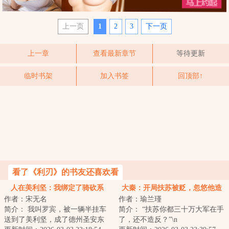
上一页
1
2
3
下一页
上一章
查看最新章节
等待更新
临时书架
加入书签
回顶部↑
看了《利刃》的书友还喜欢看
人在美利坚：我绑定了骑砍系
大秦：开局扶苏被贬，忽悠他造
作者：宋无名
作者：瑜兰瑾
统？
反
简介： 我叫罗宾，被一辆半挂车
简介： “扶苏你都三十万大军在手
送到了美利坚，成了德州圣安东
了，还不造反？”\n