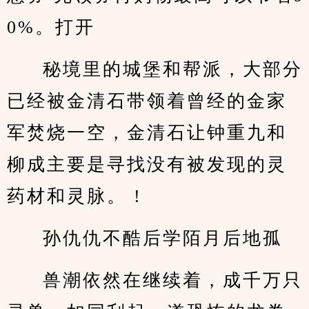
0%。打开
秘境里的城堡和帮派，大部分
已经被金清石带领着曾经的金家
军焚烧一空，金清石让钟重九和
柳成主要是寻找没有被发现的灵
药材和灵脉。 !
孙仇仇不酷后学陌月后地孤
兽潮依然在继续着，成千万只