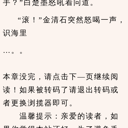
手？”白楚墨怒吼着问道。
“滚！”金清石突然怒喝一声，
识海里
…。。
本章没完，请点击下—页继续阅
读！如果被转码了请退出转码或
者更换浏揽器即可。
　　温馨提示：亲爱的读者，如