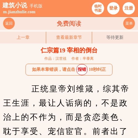
建筑小说
手机版
临时
登录
注册
书架
m.jianzhulie.com
免费阅读
返回
菜单
上一章
查看最新章节
等待更新
仁宗篇19 宰相的倒台
作品：汉世祖
作者：芈黍离
如果本章错误，请点击
报错
10秒纠正
    正统皇帝刘维箴，综其帝
王生涯，最让人诟病的，不是政
治上的不作为，而是贪恋美色、
耽于享受、宠信宦官。前者出了