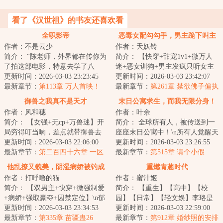
看了《汉世祖》的书友还喜欢看
全职影帝
恶毒女配勾勾手，男主跪下叫主
作者：不是云少
作者：夭妖铃
人
简介： “陈老师，外界都在传你为
简介： 【快穿+甜宠1v1+微万人
了拍这部电影，特意去学了八
迷+恶女训狗+男主发疯只听女主
极，还拿了一个冠军，这消息是
更新时间：2026-03-03 23:23:45
话+雄竞修罗场+一见钟情HE...
更新时间：2026-03-03 23:42:07
真的吗...
最新章节：
第113章 万人首映！
最新章节：
第261章 禁欲佛子偏执
溺宠娇弱妹妹（55）
御兽之我真不是天才
末日公寓求生，而我无限分身！
作者：风和穗
作者：叶余
简介： 【女强+无cp+万兽迷】开
简介： 全球所有人，被传送到一
局穷得叮当响，差点就带御兽去
座座末日公寓中！\n所有人觉醒天
吃土。好在半道觉醒，面板诞
更新时间：2026-03-03 22:06:00
赋，于公寓中艰难求生。
更新时间：2026-03-03 23:26:55
生。...
最新章节：
第二百四十六章 一区
最新章节：
第515章 请个小假
天骄
他乱撩又貌美，阴湿病娇被钓成
重燃青葱时代
作者：打呼噜的猫
作者：蜜汁姬
狗
简介： 【双男主+快穿+微强制爱
简介： 【重生】【高中】【校
+病娇+强取豪夺+囚禁定位】\n郁
园】【日常】【轻文娱】李珞是
尧，胆小又爱撩，撩完又爱跑...
更新时间：2026-03-03 23:34:53
一名35岁的无业……灵活就业
更新时间：2026-03-03 22:59:00
最新章节：
第335章 苗疆蛊26
者。
最新章节：
第912章 婚纱照的安排