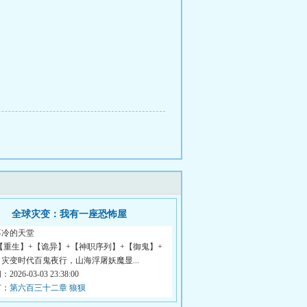
全球灾变：我有一座恐怖屋
不冷的天堂
【重生】+【诡异】+【神职序列】+【御鬼】+
灾变时代百鬼夜行，山海浮屠妖魔显...
026-03-03 23:38:00
节：
第六百三十二章 狼狈