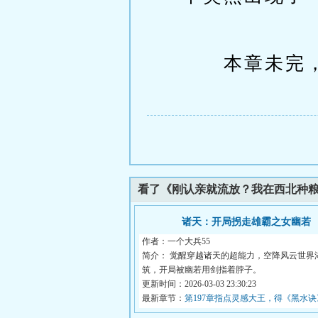
本章未完，
看了《刚认亲就流放？我在西北种
诸天：开局拐走雄霸之女幽若
作者：一个大兵55
简介： 觉醒穿越诸天的超能力，空降风云世界
筑，开局被幽若用剑指着脖子。
更新时间：2026-03-03 23:30:23
最新章节：
第197章指点灵感大王，得《黑水诀