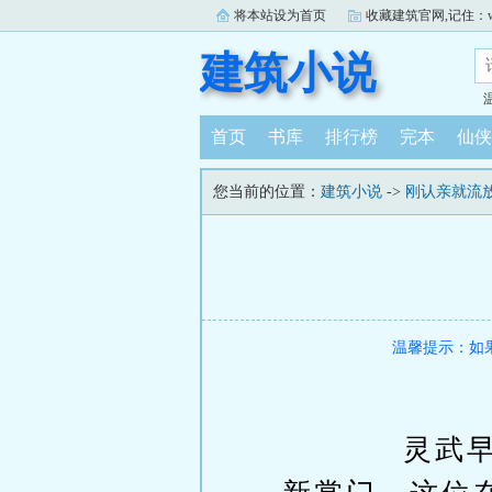
将本站设为首页
收藏建筑官网,记住：www.j
建筑小说
首页
书库
排行榜
完本
仙侠
您当前的位置：
建筑小说
->
刚认亲就流
温馨提示：如
灵武早已