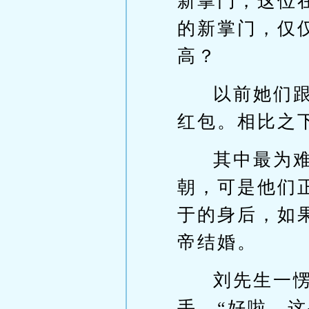
新掌门，这位
的新掌门，仅
高？
以前她们
红包。相比之
其中最为
朝，可是他们
于的身后，如
帝结婚。
刘先生一
手，“好啦，