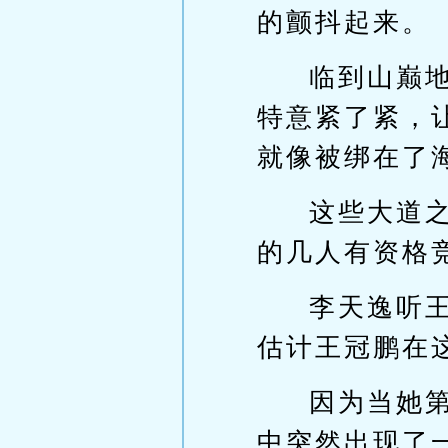
的颤抖起来。
临到山巅
特意紧了紧，
就像被绑在了
这些大道
的几人有资格
李天逸听
估计王冠鹏在
因为当她
中突然出现了