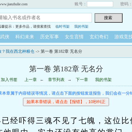
账号：
密码
ianzhulie.com
温馨提示：更多作品，请搜索查找
临时书架
我的书架
武侠
科幻未来
历史军事
女生言情
玄幻奇幻
游戏竞
放？我在西北种粮仓
-> 第一卷 第182章 无名分
第一卷 第182章 无名分
加入书签
上一章
←
章节列表
→
下一章
我的书架
果本章属于内容错误等情况，请点击下面的按钮发送报告，我们会在一分
经吓得三魂不见了七魄，这位比