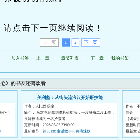
请点击下一页继续阅读！
上一页
1
2
下一页
加入书签
上一章
←
章节列表
→
下一章
我的书架
粮仓》的书友还喜欢看
美利坚：从街头流浪汉开始肝技能
作者：人比西瓜瘦
作者：
湖心小
简介： 马杰克穿越到洛杉矶街头，一没身份二没工作，
简介： 
只能被迫成为一名拾荒者。
【诸天】
更新时间：2026-03-03 23:09:00
更新时间：2
》
最新章节：
第351章 童话故事与黄毛辣妹
最新章