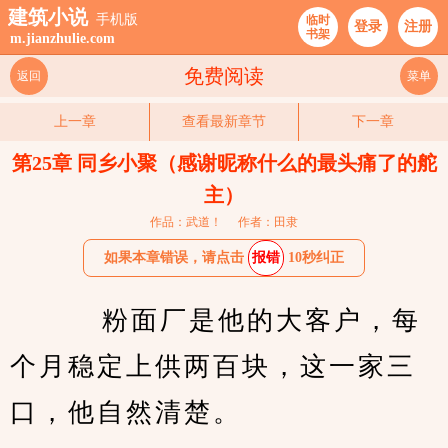
建筑小说
手机版
临时
登录
注册
书架
m.jianzhulie.com
免费阅读
返回
菜单
上一章
查看最新章节
下一章
第25章 同乡小聚（感谢昵称什么的最头痛了的舵
主）
作品：武道！
作者：田隶
如果本章错误，请点击
报错
10秒纠正
    粉面厂是他的大客户，每
个月稳定上供两百块，这一家三
口，他自然清楚。