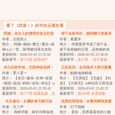
看了《武道！》的书友还喜欢看
阿姨，你女儿的债我先收点利息
假千金挺孕肚，嫁绝嗣大佬被亲
作者：点歌的人
作者：紫夏沐
哭
简介： 阿姨+御姐+爽文+重生+搞
简介： 何楚楚穿书成了假千金，
钱\n上一世，陈博被绿茶女友陷
真千金抢她的父母，还抢她的未
害，以强奸犯罪名锒铛入狱。<...
更新时间：2026-03-03 23:35:02
婚夫，把她送上陌生男人的床，
更新时间：2026-03-03 23:36:01
最新章节：
第720章 搞房地产
让她未...
最新章节：
第47章 ：真不要脸
末日先斩学姐，无限神级选择！
正的发邪：全宗跪求大师兄娶魔
作者：零八零一
作者：默默地抽根烟
女
简介： 【末日+爆杀+女神+资源
简介： 【无系统】【无敌】【剑
+囤货+校花+种田+全民+求生】\n
道】【大师兄】\n神剑宗大师兄张
一觉睡醒，末世降临，人类...
更新时间：2026-03-03 23:39:43
青锋，九年前惨遭魔女暗算，痛
更新时间：2026-03-03 23:43:23
最新章节：
第777章 炮轰血巢，全
失...
最新章节：
第436章 多谢指教
面战争打响
长生修仙：从薅妖兽天赋开始
连麦犯罪现场，全警局蹲我直播
作者：廿三声
作者：灯下锦鲤
间
简介： 再睁开眼，林长珩降临危
简介： 姜炽，冥界最嚣张的小殿