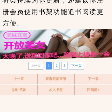
将会持续为你更新，还建议你注
册会员使用书架功能追书阅读更
方便。
上一页
1
2
3
下一页
上一章
查看最新章节
下一章
临时书架
加入书签
回顶部↑