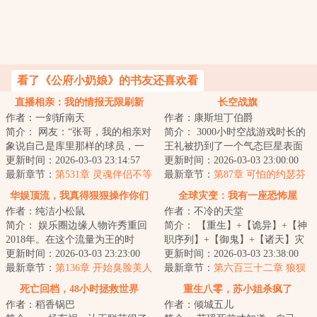
看了《公府小奶娘》的书友还喜欢看
直播相亲：我的情报无限刷新
长空战旗
作者：一剑斩南天
作者：康斯坦丁伯爵
简介： 网友：“张哥，我的相亲对
简介： 3000小时空战游戏时长的
象说自己是库里那样的球员，一
王礼被扔到了一个气态巨星表面
人一城，但是我调查发现，她其
更新时间：2026-03-03 23:14:57
的世界，这是个所有人都生活在
更新时间：2026-03-03 23:00:00
实是...
最新章节：
第531章 灵魂伴侣不等
飞...
最新章节：
第87章 可怕的约瑟芬
于婚姻幸福
（求月票）
华娱顶流，我真得狠狠操作你们
全球灾变：我有一座恐怖屋
作者：纯洁小松鼠
作者：不冷的天堂
了
简介： 娱乐圈边缘人物许秀重回
简介： 【重生】+【诡异】+【神
2018年。在这个流量为王的时
职序列】+【御鬼】+【诸天】灾
代，四大三小如日中天，大花与
更新时间：2026-03-03 23:23:00
变时代百鬼夜行，山海浮屠妖魔
更新时间：2026-03-03 23:38:00
小花...
最新章节：
第136章 开始臭脸美人
显...
最新章节：
第六百三十二章 狼狈
养成计划（补更求月票求订阅）
死亡回档，48小时拯救世界
重生八零，苏小姐杀疯了
作者：稻香锅巴
作者：倾城五儿