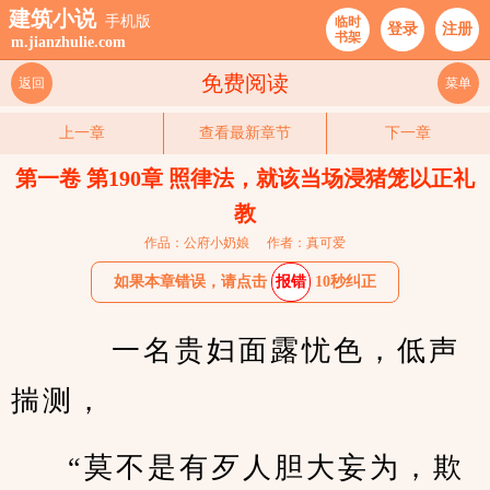
建筑小说
手机版
临时
登录
注册
书架
m.jianzhulie.com
免费阅读
返回
菜单
上一章
查看最新章节
下一章
第一卷 第190章 照律法，就该当场浸猪笼以正礼
教
作品：公府小奶娘
作者：真可爱
如果本章错误，请点击
报错
10秒纠正
    一名贵妇面露忧色，低声
揣测，
“莫不是有歹人胆大妄为，欺