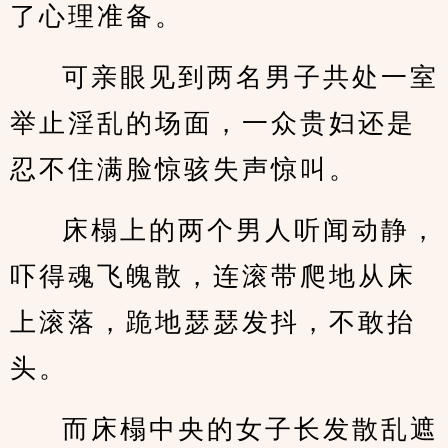
了心理准备。
可亲眼见到两名男子共处一室
举止淫乱的场面，一众贵妇还是
忍不住满脸惊骇失声惊叫。
床榻上的两个男人听闻动静，
吓得魂飞魄散，连滚带爬地从床
上滚落，跪地瑟瑟发抖，不敢抬
头。
而床榻中央的女子长发散乱遮