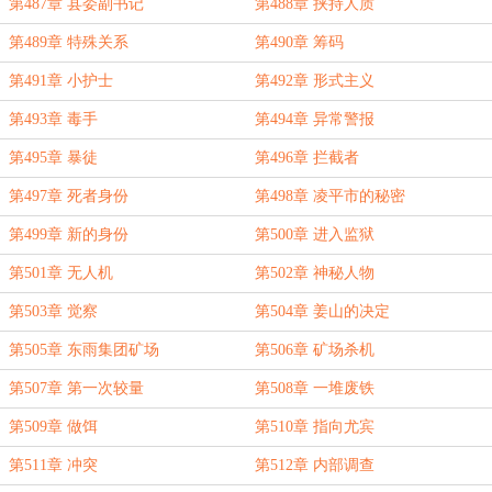
第487章 县委副书记
第488章 挟持人质
第489章 特殊关系
第490章 筹码
第491章 小护士
第492章 形式主义
第493章 毒手
第494章 异常警报
第495章 暴徒
第496章 拦截者
第497章 死者身份
第498章 凌平市的秘密
第499章 新的身份
第500章 进入监狱
第501章 无人机
第502章 神秘人物
第503章 觉察
第504章 姜山的决定
第505章 东雨集团矿场
第506章 矿场杀机
第507章 第一次较量
第508章 一堆废铁
第509章 做饵
第510章 指向尤宾
第511章 冲突
第512章 内部调查