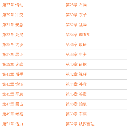
第27章 情劫
第28章 布局
第29章 冲突
第30章 东子
第31章 安总
第32章 乱局
第33章 死局
第34章 调查组
第35章 约谈
第36章 取证
第37章 罪证
第38章 生变
第39章 迷惑
第40章 证据
第41章 后手
第42章 视频
第43章 惊慌
第44章 补救
第45章 平息
第46章 答案
第47章 回击
第48章 拍板
第49章 考察
第50章 车霸
第51章 借力
第52章 试探曹达