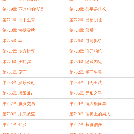
第719章 不该犯的错误
第720章 公平是什么
第721章 无中生有
第722章 出招阴险
第723章 拉拢梁秋
第724章 幕后
第725章 弃
第726章 过河拆桥
第727章 多方博弈
第728章 谁开的枪
第729章 庆功宴
第730章 隐藏内鬼
第731章 见面
第732章 望而生畏
第733章 娱乐公司
第734章 目无王法
第735章 极限反击
第736章 无形之手
第737章 肮脏交易
第738章 搞人很简单
第739章 朱武被查
第740章 轮椅上的男人
第741章 翻脸
第742章 获得信任