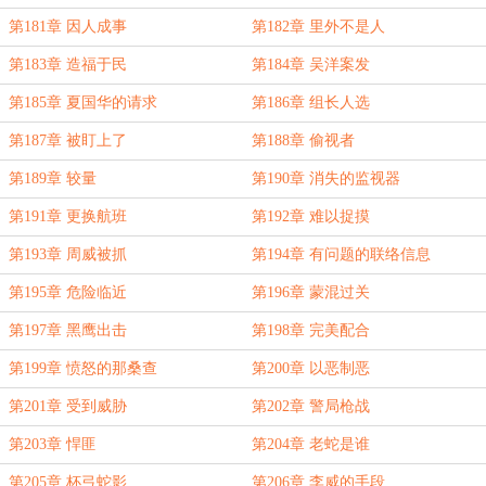
第181章 因人成事
第182章 里外不是人
第183章 造福于民
第184章 吴洋案发
第185章 夏国华的请求
第186章 组长人选
第187章 被盯上了
第188章 偷视者
第189章 较量
第190章 消失的监视器
第191章 更换航班
第192章 难以捉摸
第193章 周威被抓
第194章 有问题的联络信息
第195章 危险临近
第196章 蒙混过关
第197章 黑鹰出击
第198章 完美配合
第199章 愤怒的那桑查
第200章 以恶制恶
第201章 受到威胁
第202章 警局枪战
第203章 悍匪
第204章 老蛇是谁
第205章 杯弓蛇影
第206章 李威的手段