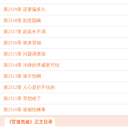
第2519章 还要骗多久
第2518章 刻意隐瞒
第2517章 副县长不满
第2516章 谁来背锅
第2515章 问题调查组
第2514章 冷静的李威更可怕
第2513章 谁不怕啊
第2512章 人心是拦不住的
第2511章 早想啥了
第2510章 谁都怕摊事
《官道危途》正文目录