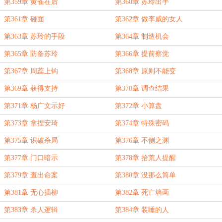
第359章 黄雀在后
第360章 苏玲出手
第361章 碰面
第362章 做李威的女人
第363章 苏玲的手段
第364章 制造机会
第365章 防备苏玲
第366章 提前察觉
第367章 周蕊上钩
第368章 原则不能变
第369章 获得支持
第370章 调查结果
第371章 杨广文示好
第372章 小算盘
第373章 拿捏安琦
第374章 特殊密码
第375章 识破杀局
第376章 不侧之渊
第377章 门口暗示
第378章 拾荒人提醒
第379章 查出命案
第380章 没那么简单
第381章 无心插柳
第382章 死亡墙画
第383章 杀人逻辑
第384章 装睡的人