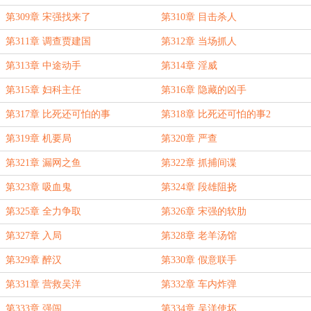
第309章 宋强找来了
第310章 目击杀人
第311章 调查贾建国
第312章 当场抓人
第313章 中途动手
第314章 淫威
第315章 妇科主任
第316章 隐藏的凶手
第317章 比死还可怕的事
第318章 比死还可怕的事2
第319章 机要局
第320章 严查
第321章 漏网之鱼
第322章 抓捕间谍
第323章 吸血鬼
第324章 段雄阻挠
第325章 全力争取
第326章 宋强的软肋
第327章 入局
第328章 老羊汤馆
第329章 醉汉
第330章 假意联手
第331章 营救吴洋
第332章 车内炸弹
第333章 强闯
第334章 吴洋使坏