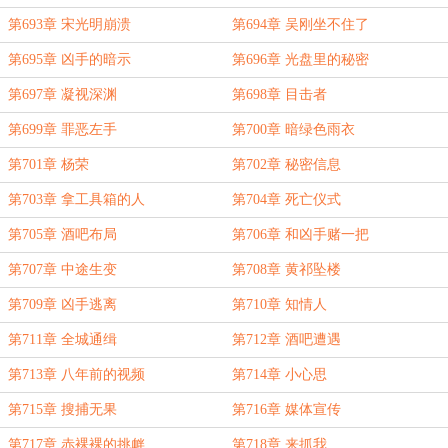
第693章 宋光明崩溃
第694章 吴刚坐不住了
第695章 凶手的暗示
第696章 光盘里的秘密
第697章 凝视深渊
第698章 目击者
第699章 罪恶左手
第700章 暗绿色雨衣
第701章 杨荣
第702章 秘密信息
第703章 拿工具箱的人
第704章 死亡仪式
第705章 酒吧布局
第706章 和凶手赌一把
第707章 中途生变
第708章 黄祁坠楼
第709章 凶手逃离
第710章 知情人
第711章 全城通缉
第712章 酒吧遭遇
第713章 八年前的视频
第714章 小心思
第715章 搜捕无果
第716章 媒体宣传
第717章 赤裸裸的挑衅
第718章 来抓我