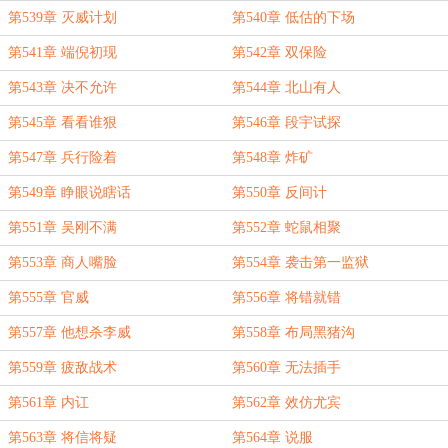
第539章 灭威计划
第540章 低估的下场
第541章 端倪初现
第542章 双保险
第543章 决不允许
第544章 北山有人
第545章 看看谁狠
第546章 段宇试探
第547章 兵行险着
第548章 炸矿
第549章 睁眼说瞎话
第550章 反间计
第551章 吴刚不满
第552章 蛇鼠相聚
第553章 商人嘴脸
第554章 袭击第一监狱
第555章 官威
第556章 将错就错
第557章 他想杀李威
第558章 布局黑猪沟
第559章 疲敌战术
第560章 无法插手
第561章 内讧
第562章 效仿尤宾
第563章 将信将疑
第564章 说服