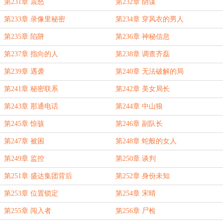
第231章 震怒
第232章 阴谋
第233章 录像里秘密
第234章 穿风衣的男人
第235章 陷阱
第236章 神秘信息
第237章 指向的人
第238章 调查齐磊
第239章 遇袭
第240章 无法破解的局
第241章 秘密联系
第242章 美女局长
第243章 那通电话
第244章 中山狼
第245章 惊骇
第246章 副队长
第247章 被困
第248章 蛇般的女人
第249章 监控
第250章 谈判
第251章 盛达集团背后
第252章 身份未知
第253章 位置锁定
第254章 宋晴
第255章 闯入者
第256章 尸检