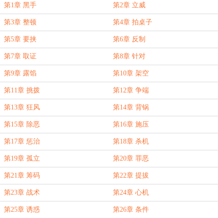
第1章 黑手
第2章 立威
第3章 整顿
第4章 拍桌子
第5章 要挟
第6章 反制
第7章 取证
第8章 针对
第9章 露馅
第10章 架空
第11章 挑拨
第12章 争端
第13章 狂风
第14章 背锅
第15章 除恶
第16章 施压
第17章 惩治
第18章 杀机
第19章 孤立
第20章 罪恶
第21章 筹码
第22章 提拔
第23章 战术
第24章 心机
第25章 诱惑
第26章 条件