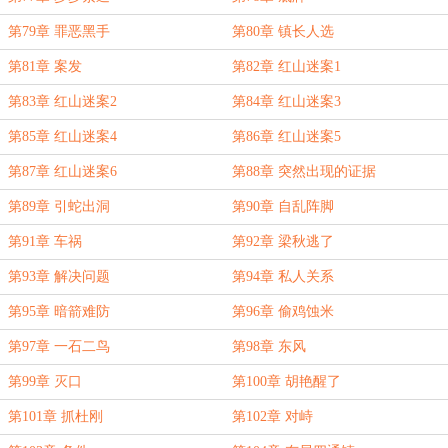
第79章 罪恶黑手
第80章 镇长人选
第81章 案发
第82章 红山迷案1
第83章 红山迷案2
第84章 红山迷案3
第85章 红山迷案4
第86章 红山迷案5
第87章 红山迷案6
第88章 突然出现的证据
第89章 引蛇出洞
第90章 自乱阵脚
第91章 车祸
第92章 梁秋逃了
第93章 解决问题
第94章 私人关系
第95章 暗箭难防
第96章 偷鸡蚀米
第97章 一石二鸟
第98章 东风
第99章 灭口
第100章 胡艳醒了
第101章 抓杜刚
第102章 对峙