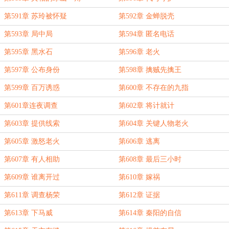
第591章 苏玲被怀疑
第592章 金蝉脱壳
第593章 局中局
第594章 匿名电话
第595章 黑水石
第596章 老火
第597章 公布身份
第598章 擒贼先擒王
第599章 百万诱惑
第600章 不存在的九指
第601章连夜调查
第602章 将计就计
第603章 提供线索
第604章 关键人物老火
第605章 激怒老火
第606章 逃离
第607章 有人相助
第608章 最后三小时
第609章 谁离开过
第610章 嫁祸
第611章 调查杨荣
第612章 证据
第613章 下马威
第614章 秦阳的自信