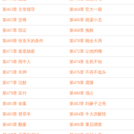
第463章 主管领导
第464章 官大一级
第465章 交锋
第466章 跳梁小丑
第467章 毁证
第468章 挽救
第469章 张东天的条件
第470章 顾全大局
第471章 釜底抽薪
第472章 让他闭嘴
第473章 雨中人
第474章 生死不知
第475章 关押
第476章 不得不低头
第477章 沉默
第478章 震慑
第479章 应付
第480章 强占
第481章 命案
第482章 刘麻子之死
第483章 替罪羊
第484章 牛大庆醒悟
第485章 翻案
第486章 重启调查