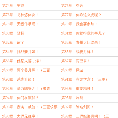
推荐呀）
第74章：突袭！
第75章：夺舍
第76章：龙神炼体诀！
第77章：你咋这么虎呢？
第78章：天级传承现！
第79章：我也要参加！
第80章：登梯！
第81章：你觉得我的字儿？
第82章：留字
第83章：青州大比结果！
第84章：挑战姜月婵！
第85章：战姜月婵！
第86章：佛怒火莲，爆！
第87章：两巴掌！
第88章：两个姜月婵！（三更）
第89章：风波！
第90章：系统升级！
第91章：赤龙学宫！（三更）
第92章：暴力陈安之！（求票
第93章：重要精神！
票！）
第94章：你们在演我？
第95章：炸裂！
第96章：夜访！威胁！（三更求票
第97章：除名剑阁！
票！）
第98章：大师兄往事！
第99章：二师姐洛月桐！（三