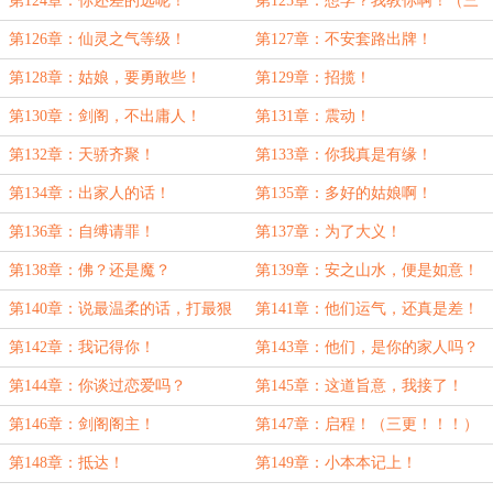
第124章：你还差的远呢！
第125章：想学？我教你啊！（三
更！！）
第126章：仙灵之气等级！
第127章：不安套路出牌！
第128章：姑娘，要勇敢些！
第129章：招揽！
第130章：剑阁，不出庸人！
第131章：震动！
第132章：天骄齐聚！
第133章：你我真是有缘！
第134章：出家人的话！
第135章：多好的姑娘啊！
第136章：自缚请罪！
第137章：为了大义！
第138章：佛？还是魔？
第139章：安之山水，便是如意！
第140章：说最温柔的话，打最狠
第141章：他们运气，还真是差！
的架！（三更！）
第142章：我记得你！
第143章：他们，是你的家人吗？
第144章：你谈过恋爱吗？
第145章：这道旨意，我接了！
第146章：剑阁阁主！
第147章：启程！（三更！！！）
第148章：抵达！
第149章：小本本记上！