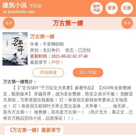
建筑小说
手机版
临时
登录
注册
书架
m.jianzhulie.com
万古第一婿
返回
菜单
万古第一婿
作者：不穿脚的鞋
类别：玄幻奇幻
状态：已完结
更新时间：2021-08-02 02:37:40
最新章节：
声明！
开始阅读
加入书架
万古第一婿简介：
【【“甘当绿叶”千万征文大奖赛】参赛作品】 【2020年全新赘婿
文，船新版本】 穿越异界，成为圣女赘婿，陈安之表示不服！ 觉醒逆
天系统，万界资源任我索取！ 叮！恭喜宿主获得炎帝萧炎之天地异
火！ 叮！恭喜宿主获得叶天帝之荒古圣体，天帝拳！ …… 做天骄，
吾为万古第一！ 做赘婿，吾亦是万古第一！ （简介无力，看正文，已
有百万精品完结小说，品质保证！！）...
《万古第一婿》最新章节