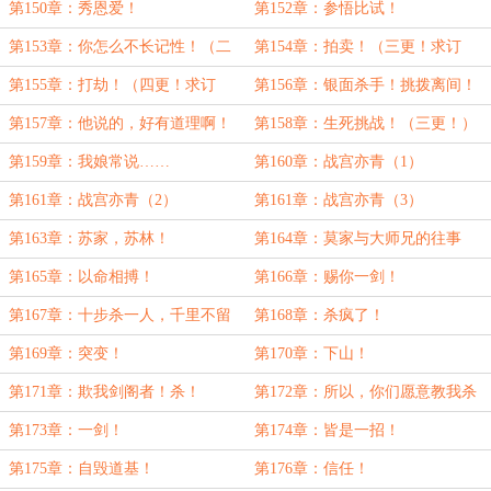
第150章：秀恩爱！
第152章：参悟比试！
第153章：你怎么不长记性！（二
第154章：拍卖！（三更！求订
更，求订阅，求支持！）
阅，求支持！）
第155章：打劫！（四更！求订
第156章：银面杀手！挑拨离间！
阅！）
第157章：他说的，好有道理啊！
第158章：生死挑战！（三更！）
第159章：我娘常说……
第160章：战宫亦青（1）
第161章：战宫亦青（2）
第161章：战宫亦青（3）
第163章：苏家，苏林！
第164章：莫家与大师兄的往事
第165章：以命相搏！
第166章：赐你一剑！
第167章：十步杀一人，千里不留
第168章：杀疯了！
行！
第169章：突变！
第170章：下山！
第171章：欺我剑阁者！杀！
第172章：所以，你们愿意教我杀
人吗？
第173章：一剑！
第174章：皆是一招！
第175章：自毁道基！
第176章：信任！