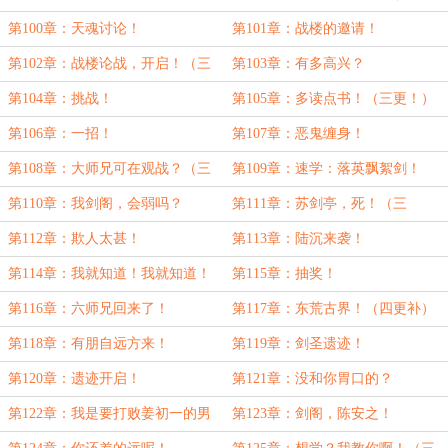
更！）
第100章：天魂讨论！
第101章：战楼的邀请！
第102章：战楼论战，开启！（三
第103章：有多高兴？
更）
第104章：挑战！
第105章：多读点书！（三更！）
第106章：一招！
第107章：恶鬼缠身！
第108章：大师兄可在观战？（三
第109章：速学：落英飘絮剑！
更！）
第110章：我剑阁，会弱吗？
第111章：苏剑亭，死！（三
更！）
第112章：欺人太甚！
第113章：陆沉来袭！
第114章：我就知道！我就知道！
第115章：抽奖！
第116章：六师兄回来了！
第117章：东荒古界！（四更补）
第118章：有朋自远方来！
第119章：剑圣遗迹！
第120章：遗迹开启！
第121章：没和你胃口的？
第122章：我是要打败姜初一的男
第123章：剑阁，陈安之！
人！