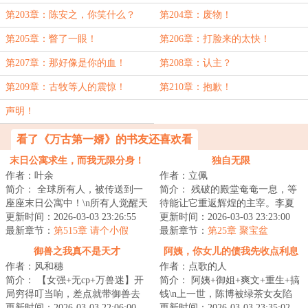
第203章：陈安之，你笑什么？
第204章：废物！
第205章：瞥了一眼！
第206章：打脸来的太快！
第207章：那好像是你的血！
第208章：认主？
第209章：古牧等人的震惊！
第210章：抱歉！
声明！
看了《万古第一婿》的书友还喜欢看
末日公寓求生，而我无限分身！
独自无限
作者：叶余
作者：立佩
简介： 全球所有人，被传送到一
简介： 残破的殿堂奄奄一息，等
座座末日公寓中！\n所有人觉醒天
待能让它重返辉煌的主宰。李夏
赋，于公寓中艰难求生。
更新时间：2026-03-03 23:26:55
成为超脱殿堂的使徒，却发现这
更新时间：2026-03-03 23:23:00
最新章节：
第515章 请个小假
个快死...
最新章节：
第25章 聚宝盆
御兽之我真不是天才
阿姨，你女儿的债我先收点利息
作者：风和穗
作者：点歌的人
简介： 【女强+无cp+万兽迷】开
简介： 阿姨+御姐+爽文+重生+搞
局穷得叮当响，差点就带御兽去
钱\n上一世，陈博被绿茶女友陷
吃土。好在半道觉醒，面板诞
更新时间：2026-03-03 22:06:00
害，以强奸犯罪名锒铛入狱。<...
更新时间：2026-03-03 23:35:02