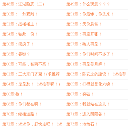
第48章：江湖险恶（二）
第49章：什么玩意？？？
第50章：一剑双雕！
第51章：你最惨，你先来！
第52章：战楼楼主！
第53章：天价悬赏！
第54章：独此一份！
第55章：再度开张！
第56章：熊疯子！
第57章：熟人再见！
第58章：吞噬？
第59章：你们时间不多了！
第60章：可能，智商不高！
第61章：再见姜月婵！
第62章：三大宗门齐聚！(求推荐
第63章：陈安之的建议！（求推荐
呀！！！)
票呀！！）
第64章：鬼见愁！（求推荐呀！）
第65章：打得就是化六魄！
第66章:抢！
第67章：突破！
第68章：你们都在啊！
第69章：我就站在这儿！
第70章：续接道路！
第71章：进入阴阳谷！
第72章：求求你，赶快走吧！（求
第73章：地煞石！