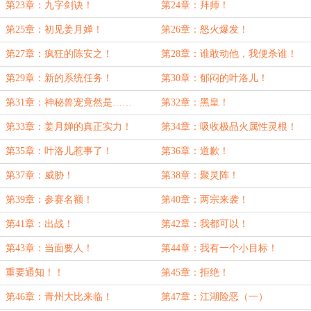
第23章：九字剑诀！
第24章：拜师！
第25章：初见姜月婵！
第26章：怒火爆发！
第27章：疯狂的陈安之！
第28章：谁敢动他，我便杀谁！
第29章：新的系统任务！
第30章：郁闷的叶洛儿！
第31章：神秘兽宠竟然是……
第32章：黑皇！
第33章：姜月婵的真正实力！
第34章：吸收极品火属性灵根！
第35章：叶洛儿惹事了！
第36章：道歉！
第37章：威胁！
第38章：聚灵阵！
第39章：参赛名额！
第40章：两宗来袭！
第41章：出战！
第42章：我都可以！
第43章：当面要人！
第44章：我有一个小目标！
重要通知！！
第45章：拒绝！
第46章：青州大比来临！
第47章：江湖险恶（一）