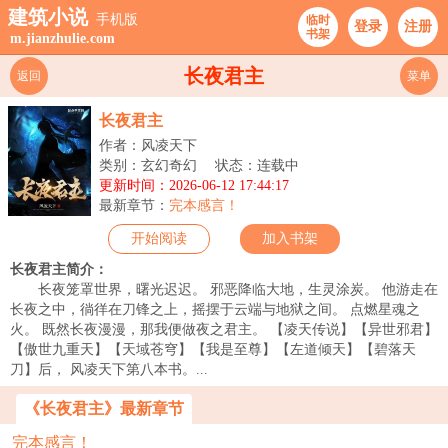
建筑小说
手机版
临时
登录
注册
书架
m.jianzhulie.com
长夜君主
返回
菜单
长夜君主
作者：风凌天下
类别：玄幻奇幻
状态：连载中
更新时间：2026-06-12 17:44:17
最新章节：
完本感言！
开始阅读
加入书架
长夜君主简介：
长夜笼罩世界，曙光迟迟。 邪恶降临大地，生灵涂炭。 他游走在
长夜之中，徜徉在刀锋之上，摇摆于云端与地狱之间。 点燃星魂之
火。 既然长夜漫漫，那我便做夜之君主。 【凌天传说】【异世邪君】
【傲世九重天】【天域苍穹】【我是至尊】【左道倾天】【碧落天
刀】后， 风凌天下第八本书。...
《长夜君主》最新章节
完本感言！