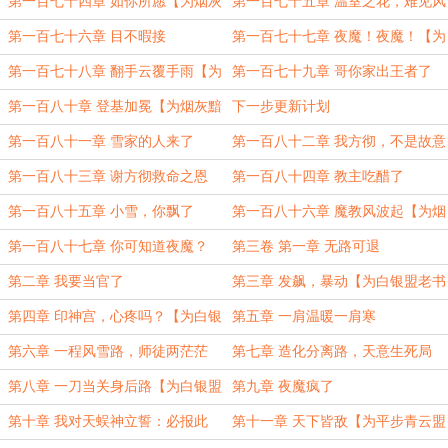
灰黯然跌落大盟加更12】
黯然跌落大盟加更13】
第一百七十四章 如你所愿【为烟灰
第一百七十五章 温室之花，难见风
黯然跌落大盟加更14】
雨
第一百七十六章 目不暇接
第一百七十七章 夜魔！夜魔！【为
烟灰黯然跌落大盟加更15】
第一百七十八章 翻手云覆手雨【为
第一百七十九章 哥你家出王者了
烟灰黯然跌落大盟加更16】
【为烟灰黯然跌落大盟加更17】
第一百八十章 登基加冕【为烟灰黯
下一步更新计划
然跌落大盟加更18】
第一百八十一章 雪家的人来了
第一百八十二章 我方彻，不是故意
的！
第一百八十三章 谢方彻救命之恩
第一百八十四章 教主吃醋了
【为烟灰黯然跌落大盟加更19】
第一百八十五章 小雪，你飘了
第一百八十六章 魔教风波起【为烟
灰黯然跌落大盟加更20（完毕）】
第一百八十七章 你可知道夜魔？
第三卷 第一章 无路可退
【为白银盟主老书虫六号加更1】
第二章 我要当官了
第三章 发飙，暴动【为白银盟老书
虫六号加更2】
第四章 印神宫，心疼吗？【为白银
第五章 一肩温暖一肩寒
盟老书虫六号加更3】
第六章 一程风雪路，师徒两茫茫
第七章 造化分离路，天意生死局
【为白银盟老书虫六号加更4】
第八章 一刀当关身后路【为白银盟
第九章 夜魔疯了
老书虫六号加更5】
第十章 我对天蜈神立誓：必报此
第十一章 天下皆敌【为平步青云盟