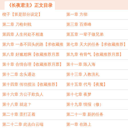
《长夜君主》正文目录
楔子【算是部分设定】
第一章 方彻
第二章 刀枪剑戟
第三章 百瘴峰
第四章 人生何处不相逢
第五章 一辈子做兄弟
第六章 一条不回头的路【求收藏推
第七章 天大的任务【求收藏推荐】
荐和月票】
第八章 好尴尬啊【收藏推荐月票
第九章 有骨气【收藏推荐月票】
哦】
第十章 合情合理【收藏推荐月票】
第十一章 陈入海
第十二章 念头通达
第十三章 入教洗礼
第十四章 传功授法【收藏推荐】
第十五章 代号【夜魔】
第十六章 方公子欺负人
第十七章 夜梦
第十八章 就这？
第十九章 情报（修）
第二十章 歪打正着
第二十一章 新的任务
第二十二章 此去白云端
第一章 在路上