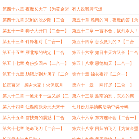
【为黄金盟wise海晨加更13、14】
第四十八章 夜魔长大了【为黄金盟
有人说我脾气爆
主wise海晨加更15、16】
第四十九章 悲剧的段夕阳【二合
第五十章 雁南的问，夜魔的答【为
一】
黄金盟主wise海晨加更17、18】
第五十一章 狮子大开口【二合一】
第五十二章 一言不合，拔剑杀人！
【为黄金盟wise海晨加更19、20】
第五十三章 针锋相对【二合一】
第五十四章 怎么做到的？【二合
一】
第五十五章 雁北寒的约定【二合
第五十六章 如日中天方队长【二合
一】
一】
第五十七章 身份换回来【二合一】
第五十八章 恩德如天【二合一】
第五十九章 劫镖劫到方屠了【二合
第六十章 锦衣夜行【二合一】
一】
长夜百盟，感谢大家！求保底月
第六十一章 一网打尽【二合一】
票。
第六十二章 一波未平一波又起【二
第六十三章 雁南的愁，东方的爽
合一】
【二合一】
第六十四章 让雁南派孙无天来干
七月份月票抽奖活动中奖号码
活！【二合一】
第六十五章 雪扶箫的震撼【二合
第六十六章 东方连环套【二合一】
一】
第六十七章 绝命飞刀【二合一】
第六十八章 回归的飞刀【为黄金盟