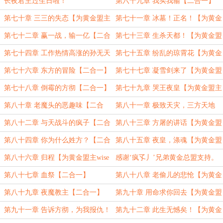
主wise海晨加更21、22】
长夜君主过生日啦！
第六十九章 我买我输【二合一】
第七十章 三三的失态【为黄金盟主
第七十一章 冰墓！正名！【为黄金
wise海晨加更23、24】
盟主wise海晨加更25、26】
第七十二章 赢一战，输一亿【二合
第七十三章 生杀天都！【为黄金盟
一】
主wise海晨加更27、28】
第七十四章 工作热情高涨的孙无天
第七十五章 纷乱的琼霄花【为黄金
【二合一】
盟主wise海晨加更29、30】
第七十六章 东方的冒险【二合一】
第七十七章 凝雪剑来了【为黄金盟
主wise海晨加更31、32】
第七十八章 倒霉的方彻【二合一】
第七十九章 哭王夜皇【为黄金盟主
wise海晨加更33、34】
第八十章 老魔头的恶趣味【二合
第八十一章 极致天灾，三方天地
一】
【为黄金盟主wise海晨加更35、36】
第八十二章 与天战斗的疯子【二合
第八十三章 方屠的讲话【为黄金盟
一】
主wise海晨加更37、38】
第八十四章 你为什么姓方？【二合
第八十五章 夜皇，涤魂【为黄金盟
一】
主wise海晨加更39、40】
第八十六章 归程【为黄金盟主wise
感谢‘疯孓丿’兄弟黄金总盟支持。
海晨加更41、42】
第八十七章 血祭【二合一】
第八十八章 老偷儿的悲怆【为黄金
盟主wise海晨加更43、44】
第八十九章 夜魔教主【二合一】
第九十章 用命求你回去【为黄金盟
主wise海晨加更45、46】
第九十一章 告诉方彻，为我报仇！
第九十二章 此生无憾矣！【为黄金