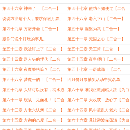
主神仙哥哥123加更2】
第四十六章 神来了！【二合一】
第四十七章 使功不如使过【二合
一】
说说方彻这个人，兼求保底月票。
第四十八章 老六下山【二合一】
第四十九章 方屠开会【二合一】
第五十章 涅槃为武【二合一】
跟你们说个好玩的事儿。
第五十一章 死囚之心【二合一】
第五十二章 我被盯上了【二合一】
第五十三章 天王箫【二合一】
第五十四章 送人头的埋伏【二合
第五十五章 夜皇师门【二合一】
一】
第五十六章 夜魔够格嘛？【二合
第五十七章 一语成谶！【二合
一】
一！】
第五十八章 梦魔干的！【二合一】
四月份月票抽奖活动中奖名单。
第五十九章 头绪可以没有，祸水必
第六十章 唯我正教如临大敌【为白
须东流！【二合一！】
银盟主神仙哥哥123加更3、4】
第六十一章 观战，见面礼！【二合
第六十二章 大收获，放心了【二合
一】
一】
第六十三章 方老六认亲【二合一】
第六十四章 风中凌乱方老六【二合
一】
第六十五章 方彻的态度【二合一】
第六十六章 且让碧波先荡漾【为白