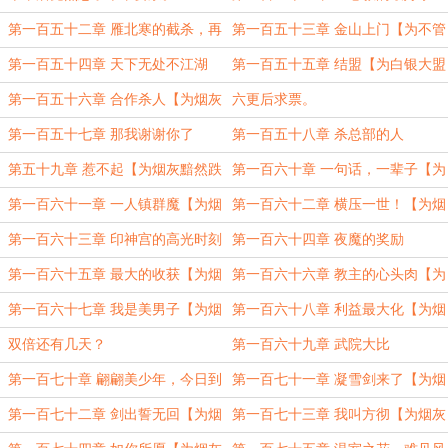
第一百五十二章 雁北寒的截杀，再
第一百五十三章 金山上门【为不管
突破
不顾不理盟主加更】
第一百五十四章 天下无处不江湖
第一百五十五章 结盟【为白银大盟
【为樊靥樾盟主加更】
烟灰黯然跌落加更1】
第一百五十六章 合作杀人【为烟灰
六更后求票。
黯然跌落盟主加更2】
第一百五十七章 那我谢谢你了
第一百五十八章 杀总部的人
第五十九章 惹不起【为烟灰黯然跌
第一百六十章 一句话，一辈子【为
落大盟加更3】
烟灰黯然跌落大盟加更4】
第一百六十一章 一人镇群魔【为烟
第一百六十二章 横压一世！【为烟
灰黯然跌落大盟加更5】
灰黯然跌落大盟加更6】
第一百六十三章 印神宫的高光时刻
第一百六十四章 夜魔的奖励
第一百六十五章 最大的收获【为烟
第一百六十六章 教主的心头肉【为
灰黯然跌落大盟加更7】
烟灰黯然跌落白银大盟加更8】
第一百六十七章 我是美男子【为烟
第一百六十八章 利益最大化【为烟
灰黯然跌落大盟加更9】
灰黯然跌落大盟加更10】
双倍还有几天？
第一百六十九章 武院大比
第一百七十章 翩翩美少年，今日到
第一百七十一章 凝雪剑来了【为烟
天都
灰黯然跌落大盟加更11】
第一百七十二章 剑出誓无回【为烟
第一百七十三章 我叫方彻【为烟灰