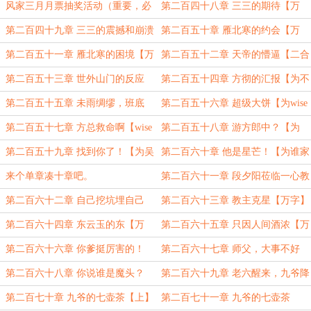
主角！【万字！】
风家三月月票抽奖活动（重要，必
第二百四十八章 三三的期待【万
看！）
字】
第二百四十九章 三三的震撼和崩溃
第二百五十章 雁北寒的约会【万
【万字】
字。祝大表哥盟主生日快乐！】
第二百五十一章 雁北寒的困境【万
第二百五十二章 天帝的懵逼【二合
字】
一】
第二百五十三章 世外山门的反应
第二百五十四章 方彻的汇报【为不
【为夏天的小鱼儿盟主加更。】
管不顾不理盟主加更】
第二百五十五章 未雨绸缪，班底
第二百五十六章 超级大饼【为wise
【为老书虫六号盟主加更】
海晨盟主加更1】
第二百五十七章 方总救命啊【wise
第二百五十八章 游方郎中？【为
海晨盟主加更2】
wise海晨盟主加更3】
第二百五十九章 找到你了！【为吴
第二百六十章 他是星芒！【为谁家
都陈先生盟主加更！】
小饼干盟主加更】
来个单章凑十章吧。
第二百六十一章 段夕阳莅临一心教
【万字】
第二百六十二章 自己挖坑埋自己
第二百六十三章 教主克星【万字】
【万字】
第二百六十四章 东云玉的东【万
第二百六十五章 只因人间酒浓【万
字】
字】
第二百六十六章 你爹挺厉害的！
第二百六十七章 师父，大事不好
【万字！】
了！【万字！】
第二百六十八章 你说谁是魔头？
第二百六十九章 老六醒来，九爷降
【万字！】
临【万字】
第二百七十章 九爷的七壶茶【上】
第二百七十一章 九爷的七壶茶