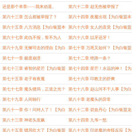
加更8】
还是那个单章——我来劝退。
第六十二章 赵无伤被举报了
第六十三章 怎么都被举报了？
第六十四章 夜魔出现【为白银盟本
心加更9】
第六十五章 八方消息【为白银盟本
第六十六章 女人的直觉【为白银盟
心加更10】
本心加更11（完毕）】
第六十七章 此仇不报，誓不为人
第六十八章 以牙还牙！
第六十九章 无懈可击的理由【为白
第七十章 万死又如何？【为白银盟
银盟龙牙令加更1】
龙牙令加更2】
第七十一章 极度崩溃
第七十二章 绝路一条？
第七十三章 睿智的星芒【为白银盟
第七十四章 星芒！永远的神！【为
龙牙令加更3】
白银盟龙牙令加更4】
第七十五章 老子有夜魔
第七十六章 印教主的舒爽
第七十七章 魔头镖局，正道之光？
第七十八章 赵山河不干人事【为白
【为白银盟龙牙令加更5】
银盟龙牙令加更6】
第七十九章 人间独行
第八十章 老魔头的异常
第八十一章 你！问对人了！【为白
第八十二章 碧血丹心【为白银盟龙
银盟龙牙令加更7】
牙令加更8】
第八十三章 神老头发飙
第八十四章 九爷一怒
第八十五章 镖局壮大了【为白银盟
第八十六章 印老魔的奇怪反应【为