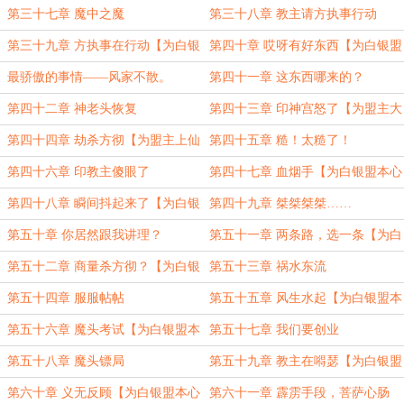
【为白银盟老书虫六号加更16】
银盟老书虫六号加更17】
第三十七章 魔中之魔
第三十八章 教主请方执事行动
第三十九章 方执事在行动【为白银
第四十章 哎呀有好东西【为白银盟
盟老书虫六号加更18】
老书虫六号加更19（完毕）】
最骄傲的事情——风家不散。
第四十一章 这东西哪来的？
第四十二章 神老头恢复
第四十三章 印神宫怒了【为盟主大
峻加更】
第四十四章 劫杀方彻【为盟主上仙
第四十五章 糙！太糙了！
齐天加更】
第四十六章 印教主傻眼了
第四十七章 血烟手【为白银盟本心
加更1】
第四十八章 瞬间抖起来了【为白银
第四十九章 桀桀桀桀……
盟本心加更2】
第五十章 你居然跟我讲理？
第五十一章 两条路，选一条【为白
银盟本心加更3】
第五十二章 商量杀方彻？【为白银
第五十三章 祸水东流
盟本心加更4】
第五十四章 服服帖帖
第五十五章 风生水起【为白银盟本
心加更5】
第五十六章 魔头考试【为白银盟本
第五十七章 我们要创业
心加更6】
第五十八章 魔头镖局
第五十九章 教主在嘚瑟【为白银盟
本心加更【7】】
第六十章 义无反顾【为白银盟本心
第六十一章 霹雳手段，菩萨心肠