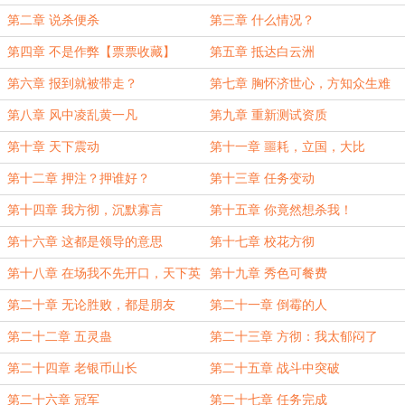
第二章 说杀便杀
第三章 什么情况？
第四章 不是作弊【票票收藏】
第五章 抵达白云洲
第六章 报到就被带走？
第七章 胸怀济世心，方知众生难
第八章 风中凌乱黄一凡
第九章 重新测试资质
第十章 天下震动
第十一章 噩耗，立国，大比
第十二章 押注？押谁好？
第十三章 任务变动
第十四章 我方彻，沉默寡言
第十五章 你竟然想杀我！
第十六章 这都是领导的意思
第十七章 校花方彻
第十八章 在场我不先开口，天下英
第十九章 秀色可餐费
雄莫敢云
第二十章 无论胜败，都是朋友
第二十一章 倒霉的人
第二十二章 五灵蛊
第二十三章 方彻：我太郁闷了
（修）
第二十四章 老银币山长
第二十五章 战斗中突破
第二十六章 冠军
第二十七章 任务完成