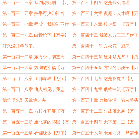
【万字】
第一百三十三章 我判你死刑！【万
第一百三十四章 这是甚么道理！
字求保底月票】
【万字】
第一百三十五章 炙手可热印神宫
第一百三十六章 夜魔，人才啊【万
【万字】
字】
第一百三十七章 师父，我控制不住
第一百三十八章 段夕阳！【万字】
想杀人【万字】
第一百三十九章 白骨枪下【万字】
第一百四十章 我被东方三三埋伏了
【万字】
好久没开单章了。
第一百四十一章 方校花，威武！
【万字】
第一百四十二章 东方令，彻查天
第一百四十三章 这才是九爷！【为
下！【万字】
hiteng、白衣玉笛两位盟主加更】
第一百四十四章 方彻的幸福【万
第一百四十五章 方彻的小姨子【万
字】
字】
第一百四十六章 正邪巅峰【万字】
第一百四十七章 这是夜魔？【万
字】
第一百四十八章 仇人相见，我忘
第一百四十九章 砥柱中流【万字】
了！【万字】
我希望怼到天荒地老去！
第一百五十章 力挽狂澜，独占鳌头
【万字】
第一百五十一章 方校花开屏【万
第一百五十二章 对战雁北寒【万
字】
字】
第一百五十三章 雁北寒的怀疑【万
第一百五十四章 天下第一王【万
字】
字】
第一百五十五章 衣锦还乡【万字】
第一百五十六章 未知前路，只需步