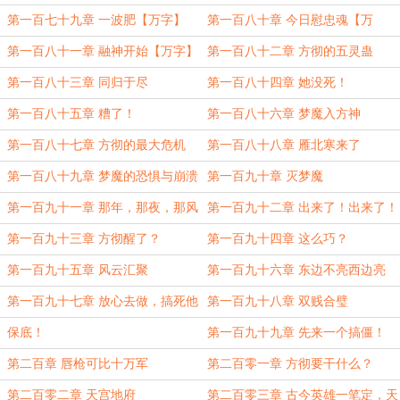
字】
字】
第一百七十九章 一波肥【万字】
第一百八十章 今日慰忠魂【万
字！】
第一百八十一章 融神开始【万字】
第一百八十二章 方彻的五灵蛊
第一百八十三章 同归于尽
第一百八十四章 她没死！
第一百八十五章 糟了！
第一百八十六章 梦魔入方神
第一百八十七章 方彻的最大危机
第一百八十八章 雁北寒来了
【万字求月票！】
第一百八十九章 梦魔的恐惧与崩溃
第一百九十章 灭梦魔
第一百九十一章 那年，那夜，那风
第一百九十二章 出来了！出来了！
雨，那人。
第一百九十三章 方彻醒了？
第一百九十四章 这么巧？
第一百九十五章 风云汇聚
第一百九十六章 东边不亮西边亮
第一百九十七章 放心去做，搞死他
第一百九十八章 双贱合璧
们！
保底！
第一百九十九章 先来一个搞僵！
第二百章 唇枪可比十万军
第二百零一章 方彻要干什么？
第二百零二章 天宫地府
第二百零三章 古今英雄一笔定，天