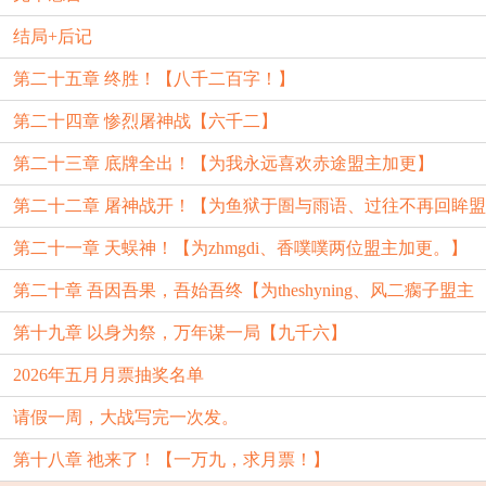
结局+后记
第二十五章 终胜！【八千二百字！】
第二十四章 惨烈屠神战【六千二】
第二十三章 底牌全出！【为我永远喜欢赤途盟主加更】
第二十二章 屠神战开！【为鱼狱于圄与雨语、过往不再回眸盟
第二十一章 天蜈神！【为zhmgdi、香噗噗两位盟主加更。】
主加更】
第二十章 吾因吾果，吾始吾终【为theshyning、风二瘸子盟主
第十九章 以身为祭，万年谋一局【九千六】
加更】
2026年五月月票抽奖名单
请假一周，大战写完一次发。
第十八章 祂来了！【一万九，求月票！】