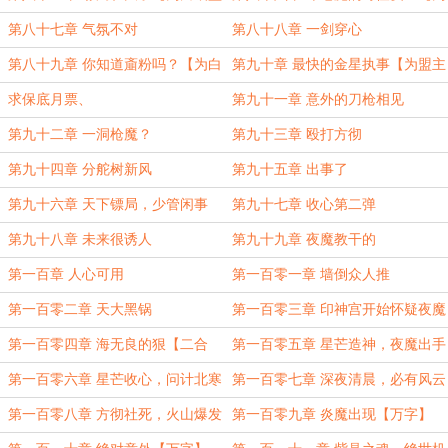
龙牙令加更9】
白银盟龙牙令加更10【完毕】】
第八十七章 气氛不对
第八十八章 一剑穿心
第八十九章 你知道齑粉吗？【为白
第九十章 最快的金星执事【为盟主
银盟龙牙令加更11【完毕】】
护麟月加更】
求保底月票、
第九十一章 意外的刀枪相见
第九十二章 一洞枪魔？
第九十三章 殴打方彻
第九十四章 分舵树新风
第九十五章 出事了
第九十六章 天下镖局，少管闲事
第九十七章 收心第二弹
第九十八章 未来很诱人
第九十九章 夜魔教干的
第一百章 人心可用
第一百零一章 墙倒众人推
第一百零二章 天大黑锅
第一百零三章 印神宫开始怀疑夜魔
【二合一】
第一百零四章 海无良的狠【二合
第一百零五章 星芒造神，夜魔出手
一】
【万字大章求月票】
第一百零六章 星芒收心，问计北寒
第一百零七章 深夜清晨，必有风云
【万字】
【万字】
第一百零八章 方彻社死，火山爆发
第一百零九章 炎魔出现【万字】