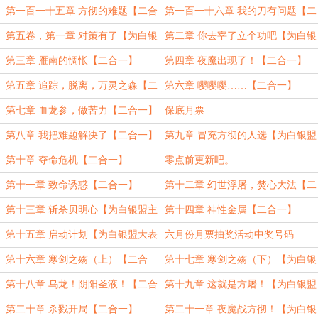
一】
一】
第一百一十五章 方彻的难题【二合
第一百一十六章 我的刀有问题【二
一】
合一】
第五卷，第一章 对策有了【为白银
第二章 你去宰了立个功吧【为白银
盟大表哥加更23、24】
盟主大表哥加更25、26】
第三章 雁南的惆怅【二合一】
第四章 夜魔出现了！【二合一】
第五章 追踪，脱离，万灵之森【二
第六章 嘤嘤嘤……【二合一】
合一】
第七章 血龙参，做苦力【二合一】
保底月票
第八章 我把难题解决了【二合一】
第九章 冒充方彻的人选【为白银盟
主大表哥加更27、28】
第十章 夺命危机【二合一】
零点前更新吧。
第十一章 致命诱惑【二合一】
第十二章 幻世浮屠，焚心大法【二
合一】
第十三章 斩杀贝明心【为白银盟主
第十四章 神性金属【二合一】
大表哥加更29、30】
第十五章 启动计划【为白银盟大表
六月份月票抽奖活动中奖号码
哥加更31、32】
第十六章 寒剑之殇（上）【二合
第十七章 寒剑之殇（下）【为白银
一】
盟主大表哥加更33、34】
第十八章 乌龙！阴阳圣液！【二合
第十九章 这就是方屠！【为白银盟
一！】
主大表哥加更35、36】
第二十章 杀戮开局【二合一】
第二十一章 夜魔战方彻！【为白银