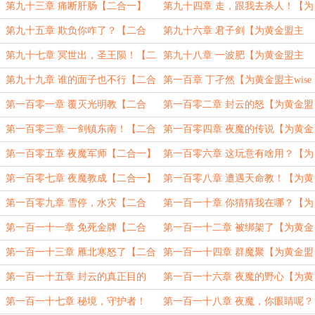
【二合一】
盟主wise海晨加更47、48】
第九十三章 痛断肝肠【二合一】
第九十四章 走，跟我去杀人！【为
黄金盟主wise海晨加更49、50】
第九十五章 欺负你咋了？【二合
第九十六章 君子剑【为黄金盟主
一】
wise海晨加更51、52】
第九十七章 冥世出，圣王陨！【二
第九十八章 一波肥【为黄金盟主
合一】
wise海晨加更53、54】
第九十九章 谁的面子也不行【二合
第一百章 丁孑然【为黄金盟主wise
一】
海晨加更55、56】
第一百零一章 覆灭光明教【二合
第一百零二章 封云的怒【为黄金盟
一】
主wise海晨加更57、58】
第一百零三章 一剑镇东南！【二合
第一百零四章 夜魔的传说【为黄金
一】
盟主wise海晨加更59、60】
第一百零五章 夜魔军师【二合一】
第一百零六章 这玩意有啥用？【为
黄金盟主wise海晨加更61、62】
第一百零七章 夜魔教成【二合一】
第一百零八章 遭遇天命教！【为黄
金盟主wise海晨加更63、64】
第一百零九章 雪停，水灾【二合
第一百一十章 你猜猜我在哪？【为
一】
黄金盟主wise海晨加更65、66】
第一百一十一章 免死金牌【二合
第一百一十二章 被绑架了【为黄金
一】
盟主wise海晨加更67、68】
第一百一十三章 雁北寒怒了【二合
第一百一十四章 群魔聚【为黄金盟
一】
主wise海晨加更69、70】
第一百一十五章 封云的真正目的
第一百一十六章 夜魔的野心【为黄
【二合一】
金盟主wise海晨加更71、72】
第一百一十七章 秘境，守护者！
第一百一十八章 夜魔，你眼睛呢？