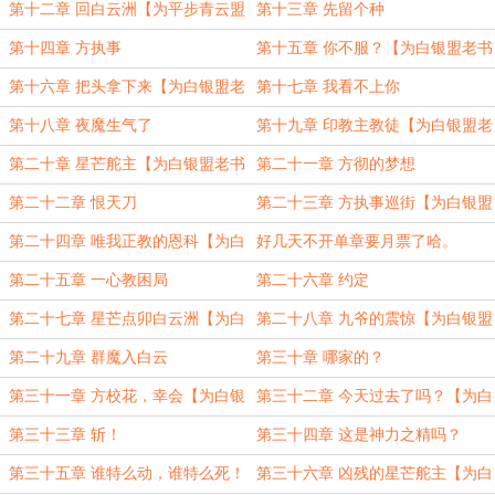
仇！
主加更1】
第十二章 回白云洲【为平步青云盟
第十三章 先留个种
主加更2】
第十四章 方执事
第十五章 你不服？【为白银盟老书
虫六号加更6】
第十六章 把头拿下来【为白银盟老
第十七章 我看不上你
书虫六号加更7】
第十八章 夜魔生气了
第十九章 印教主教徒【为白银盟老
书虫六号加更8】
第二十章 星芒舵主【为白银盟老书
第二十一章 方彻的梦想
虫六号加更9】
第二十二章 恨天刀
第二十三章 方执事巡街【为白银盟
老书虫六号加更10】
第二十四章 唯我正教的恩科【为白
好几天不开单章要月票了哈。
银盟老书虫六号加更11】
第二十五章 一心教困局
第二十六章 约定
第二十七章 星芒点卯白云洲【为白
第二十八章 九爷的震惊【为白银盟
银盟老书虫六号加更12】
老书虫六号加更13】
第二十九章 群魔入白云
第三十章 哪家的？
第三十一章 方校花，幸会【为白银
第三十二章 今天过去了吗？【为白
盟老书虫六号加更14】
银盟老书虫六号加更15】
第三十三章 斩！
第三十四章 这是神力之精吗？
第三十五章 谁特么动，谁特么死！
第三十六章 凶残的星芒舵主【为白