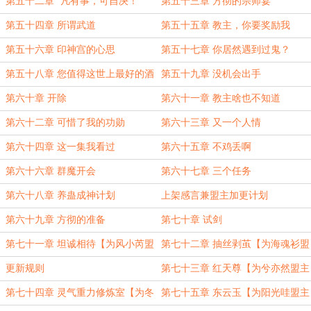
第五十二章 ‘凡有事，可自决！’
第五十三章 方彻的宗师宴
第五十四章 所谓武道
第五十五章 教主，你要奖励我
第五十六章 印神宫的心思
第五十七章 你居然遇到过鬼？
第五十八章 您值得这世上最好的酒
第五十九章 没机会出手
第六十章 开除
第六十一章 教主啥也不知道
第六十二章 可惜了我的功勋
第六十三章 又一个人情
第六十四章 这一集我看过
第六十五章 不鸡丢啊
第六十六章 群魔开会
第六十七章 三个任务
第六十八章 养蛊成神计划
上架感言兼盟主加更计划
第六十九章 方彻的准备
第七十章 试剑
第七十一章 坦诚相待【为风小芮盟
第七十二章 抽丝剥茧【为海魂衫盟
主加更】
主加更】
更新规则
第七十三章 红天尊【为兮亦然盟主
加更】
第七十四章 灵气重力修炼室【为冬
第七十五章 东云玉【为阳光哇盟主