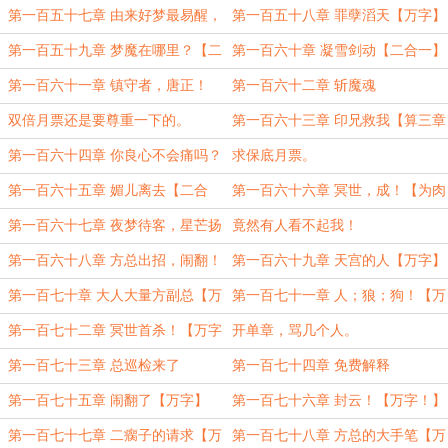
量【万字】
第一百五十七章 由来好梦最易醒，
第一百五十八章 罪孽滔天【万字】
自古欢聚苦别离【万字】
第一百五十九章 梦魔在哪里？【二
第一百六十章 凝雪剑动【二合一】
合一】
第一百六十一章 镇守者，唐正！
第一百六十二章 斩魔魂
【二合一】
双倍月票还是要尊重一下的。
第一百六十三章 印兄救我【算三章
吧？】
第一百六十四章 你良心不会痛吗？
求保底月票。
【万字，求月票。】
第一百六十五章 媚儿离去【二合
第一百六十六章 冥世，成！【为肉
一】
肉的南瓜、一笑出尘两位盟主加
第一百六十七章 夜梦待客，星芒扬
竟然有人看不起我！
更。】
名【为神猴子、太一真人两位盟主加
第一百六十八章 方总出招，闹翻！
第一百六十九章 天宫的人【万字】
更。】
【万字】
第一百七十章 大人大量方副总【万
第一百七十一章 人；狼；狗！【万
字求月票！】
字】
第一百七十二章 冥世首杀！【万字
开单章，骂几个人。
求月票】
第一百七十三章 总巡检来了
第一百七十四章 免费解释
第一百七十五章 闹翻了【万字】
第一百七十六章 封云！【万字！】
第一百七十七章 二瘸子的请求【万
第一百七十八章 方总的大手笔【万