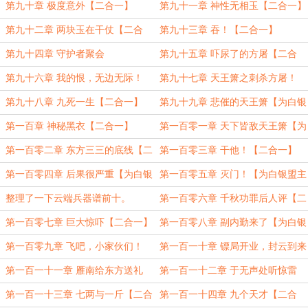
第九十章 极度意外【二合一】
第九十一章 神性无相玉【二合一】
第九十二章 两块玉在干仗【二合
第九十三章 吞！【二合一】
一】
第九十四章 守护者聚会
第九十五章 吓尿了的方屠【二合
一】
第九十六章 我的恨，无边无际！
第九十七章 天王箫之刺杀方屠！
【为白银盟主大表哥加更10、11、
【二合一】
第九十八章 九死一生【二合一】
第九十九章 悲催的天王箫【为白银
12】
盟主大表哥加更13、14】
第一百章 神秘黑衣【二合一】
第一百零一章 天下皆敌天王箫【为
白银盟主大表哥加更15、16】
第一百零二章 东方三三的底线【二
第一百零三章 干他！【二合一】
合一】
第一百零四章 后果很严重【为白银
第一百零五章 灭门！【为白银盟主
盟大表哥加更17、18】
大表哥加更19、20】
整理了一下云端兵器谱前十。
第一百零六章 千秋功罪后人评【二
合一】
第一百零七章 巨大惊吓【二合一】
第一百零八章 副内勤来了【为白银
盟大表哥加更21、22】
第一百零九章 飞吧，小家伙们！
第一百一十章 镖局开业，封云到来
【二合一！】
【二合一】
第一百一十一章 雁南给东方送礼
第一百一十二章 于无声处听惊雷
【二合一】
【二合一】
第一百一十三章 七两与一斤【二合
第一百一十四章 九个天才【二合