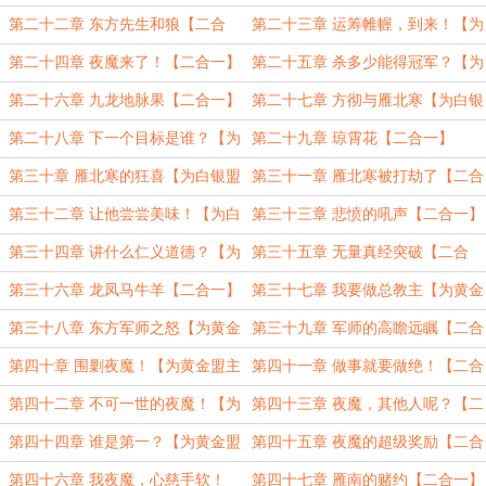
盟主大表哥加更37、38】
第二十二章 东方先生和狼【二合
第二十三章 运筹帷幄，到来！【为
一】
白银盟主大表哥加更39、40】
第二十四章 夜魔来了！【二合一】
第二十五章 杀多少能得冠军？【为
白银盟主大表哥加更41、42】
第二十六章 九龙地脉果【二合一】
第二十七章 方彻与雁北寒【为白银
盟主大表哥加更43、44】
第二十八章 下一个目标是谁？【为
第二十九章 琼霄花【二合一】
白银盟主大表哥加更45、46】
第三十章 雁北寒的狂喜【为白银盟
第三十一章 雁北寒被打劫了【二合
主大表哥加更47、48】
一】
第三十二章 让他尝尝美味！【为白
第三十三章 悲愤的吼声【二合一】
银盟主大表哥加更49、50完毕！】
第三十四章 讲什么仁义道德？【为
第三十五章 无量真经突破【二合
黄金盟主wise海晨加更1、2】
一】
第三十六章 龙凤马牛羊【二合一】
第三十七章 我要做总教主【为黄金
盟主wise海晨加更3、4】
第三十八章 东方军师之怒【为黄金
第三十九章 军师的高瞻远瞩【二合
盟主wise海晨加更5、6】
一】
第四十章 围剿夜魔！【为黄金盟主
第四十一章 做事就要做绝！【二合
wise海晨盟主加更7、8】
一】
第四十二章 不可一世的夜魔！【为
第四十三章 夜魔，其他人呢？【二
黄金盟主wise海晨加更9、10】
合一】
第四十四章 谁是第一？【为黄金盟
第四十五章 夜魔的超级奖励【二合
主wise海晨加更11、12】
一】
第四十六章 我夜魔，心慈手软！
第四十七章 雁南的赌约【二合一】