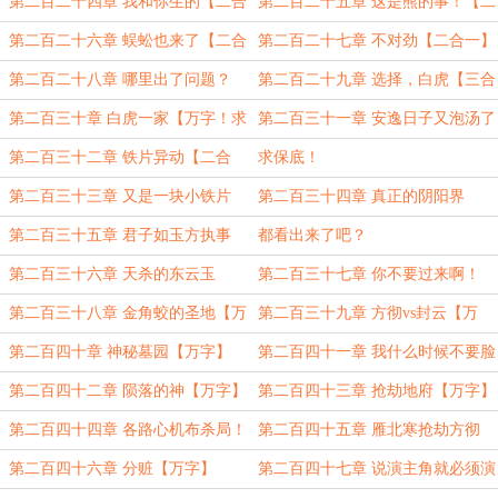
miracle风息盟主加更】
一】
第二百二十四章 我和你生的【二合
第二百二十五章 这是熊的事！【二
一】
合一】
第二百二十六章 蜈蚣也来了【二合
第二百二十七章 不对劲【二合一】
一】
第二百二十八章 哪里出了问题？
第二百二十九章 选择，白虎【三合
【二合一】
一】
第二百三十章 白虎一家【万字！求
第二百三十一章 安逸日子又泡汤了
月票！】
【二合一】
第二百三十二章 铁片异动【二合
求保底！
一】
第二百三十三章 又是一块小铁片
第二百三十四章 真正的阴阳界
【万字！】
【万！】
第二百三十五章 君子如玉方执事
都看出来了吧？
【万字！】
第二百三十六章 天杀的东云玉
第二百三十七章 你不要过来啊！
【万！】
【万字】
第二百三十八章 金角蛟的圣地【万
第二百三十九章 方彻vs封云【万
字】
字】
第二百四十章 神秘墓园【万字】
第二百四十一章 我什么时候不要脸
了？【万字】
第二百四十二章 陨落的神【万字】
第二百四十三章 抢劫地府【万字】
第二百四十四章 各路心机布杀局！
第二百四十五章 雁北寒抢劫方彻
【万字！】
【万字】
第二百四十六章 分赃【万字】
第二百四十七章 说演主角就必须演