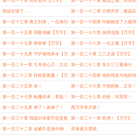
【万字】
第一百一十章 绝对意外【万字】
第一百一十一章 紫晶之魂，绝世机
遇【万字】
我设定错了……
第一百一十二章 方彻升官，紫晶归
属，不详预感【万字】
第一百十三章 教主到来，一生烙印
第一百一十四章 印姥姥进了大镖局
【万字】
第一百一十五章 强娶强嫁【万字】
第一百一十六章 洞房花烛【万字】
第一百一十七章 彻骨寒【万字】
第一百一十八章 一生之痛【万字】
第一百一十九章 守护者绝杀令【万
第一百二十章 三三之谋【万字】
字】
第一百二十一章 九爷攻心刃，方总
第一百二十二章 东方三三要做什
下马威【万字】
么？【万字】
第一百二十三章 目标是夜魔！【万
第一百二十四章 他的得意与他的得
字】
意【万字】
第一百二十五章 杀！
第一百二十六章 方彻的枪，正宗！
【万字】
第一百二十七章 枪魔传承，君临！
第一百二十八章 此枪，叫冥世！
【万字】
【万字】
第一百二十九章 神了！真神了！
两万字求月票！
【为‘君云长’‘冬月爱吃糖’两位盟主
第一百三十章 我该叫你星芒还是夜
第一百三十一章 死局！【万字】
加更】
魔？【万字】
第一百三十二章 金鳞不是池中物
求保底月票啦。