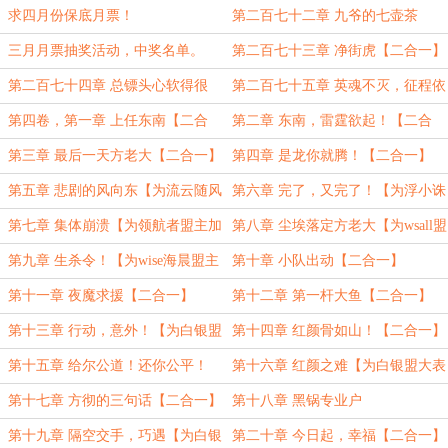
【万字】
【中】【万字】
求四月份保底月票！
第二百七十二章 九爷的七壶茶
【下】【万字】
三月月票抽奖活动，中奖名单。
第二百七十三章 净街虎【二合一】
第二百七十四章 总镖头心软得很
第二百七十五章 英魂不灭，征程依
【二合一】
旧【二合一】
第四卷，第一章 上任东南【二合
第二章 东南，雷霆欲起！【二合
一】
一】
第三章 最后一天方老大【二合一】
第四章 是龙你就腾！【二合一】
第五章 悲剧的风向东【为流云随风
第六章 完了，又完了！【为浮小诛
1212盟主加更】
盟主加更。】
第七章 集体崩溃【为领航者盟主加
第八章 尘埃落定方老大【为wsall盟
更】
主加更】
第九章 生杀令！【为wise海晨盟主
第十章 小队出动【二合一】
加更！】
第十一章 夜魔求援【二合一】
第十二章 第一杆大鱼【二合一】
第十三章 行动，意外！【为白银盟
第十四章 红颜骨如山！【二合一】
大表哥加更1，2】
第十五章 给尔公道！还你公平！
第十六章 红颜之难【为白银盟大表
【二合一！】
哥加更3、4】
第十七章 方彻的三句话【二合一】
第十八章 黑锅专业户
第十九章 隔空交手，巧遇【为白银
第二十章 今日起，幸福【二合一】