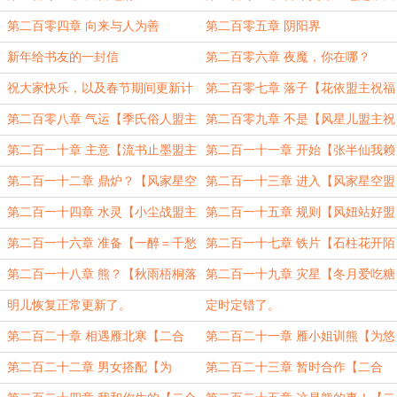
下风云半局棋！
第二百零四章 向来与人为善
第二百零五章 阴阳界
新年给书友的一封信
第二百零六章 夜魔，你在哪？
祝大家快乐，以及春节期间更新计
第二百零七章 落子【花依盟主祝福
划
大家新年快乐。】
第二百零八章 气运【季氏俗人盟主
第二百零九章 不是【风星儿盟主祝
祝大家新年快乐】
大家新年快乐！】
第二百一十章 主意【流书止墨盟主
第二百一十一章 开始【张半仙我赖
祝大家新年快乐】
皮盟主祝大家新年快乐。】
第二百一十二章 鼎炉？【风家星空
第二百一十三章 进入【风家星空盟
盟主祝大家新年快乐】
主祝福大家新年快乐】
第二百一十四章 水灵【小尘战盟主
第二百一十五章 规则【风妞站好盟
祝福大家新年快乐】
主祝福大家新年快乐】
第二百一十六章 准备【一醉＝千愁
第二百一十七章 铁片【石柱花开陌
盟主祝大家新年快乐】
上香盟主祝大家新年快乐】
第二百一十八章 熊？【秋雨梧桐落
第二百一十九章 灾星【冬月爱吃糖
叶时盟主祝大家新年快乐】
盟主祝大家新年快乐】
明儿恢复正常更新了。
定时定错了。
第二百二十章 相遇雁北寒【二合
第二百二十一章 雁小姐训熊【为悠
一】
闲小黑手盟主加更】
第二百二十二章 男女搭配【为
第二百二十三章 暂时合作【二合