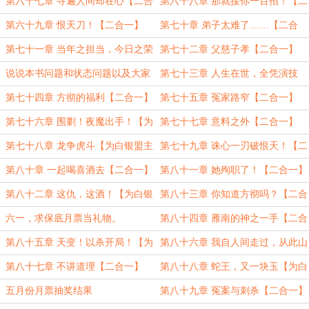
银盟主神仙哥哥123加更5、6】
第六十七章 寻遍人间却在心【二合
第六十八章 那就接你一百招！【二
一】
合一！】
第六十九章 恨天刀！【二合一】
第七十章 弟子太难了……【二合
一】
第七十一章 当年之担当，今日之荣
第七十二章 父慈子孝【二合一】
耀【二合一】
说说本书问题和状态问题以及大家
第七十三章 人生在世，全凭演技
关心的几个问题。
【二合一】
第七十四章 方彻的福利【二合一】
第七十五章 冤家路窄【二合一】
第七十六章 围剿！夜魔出手！【为
第七十七章 意料之外【二合一】
白银盟神仙哥哥123加更7、8、9】
第七十八章 龙争虎斗【为白银盟主
第七十九章 诛心一刃破恨天！【二
神仙哥哥123加更10、11完毕】
合一！】
第八十章 一起喝喜酒去【二合一】
第八十一章 她殉职了！【二合一】
第八十二章 这仇，这酒！【为白银
第八十三章 你知道方彻吗？【二合
盟大表哥加更1、2、3】
一】
六一，求保底月票当礼物。
第八十四章 雁南的神之一手【二合
一】
第八十五章 天变！以杀开局！【为
第八十六章 我自人间走过，从此山
白银盟大表哥加更4、5、6】
河皆秋！【二合一】
第八十七章 不讲道理【二合一】
第八十八章 蛇王，又一块玉【为白
银盟主大表哥加更7、8、9】
五月份月票抽奖结果
第八十九章 冤案与刺杀【二合一】