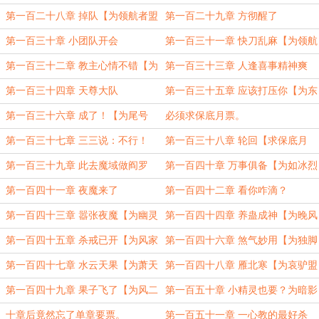
xummeng88盟主加更】
第一百二十八章 掉队【为领航者盟
第一百二十九章 方彻醒了
主加更1】
第一百三十章 小团队开会
第一百三十一章 快刀乱麻【为领航
者盟主加更2】
第一百三十二章 教主心情不错【为
第一百三十三章 人逢喜事精神爽
pk闲云盟主加更】
第一百三十四章 天尊大队
第一百三十五章 应该打压你【为东
方邪君df盟主加更】
第一百三十六章 成了！【为尾号
必须求保底月票。
66566盟主加更。】
第一百三十七章 三三说：不行！
第一百三十八章 轮回【求保底月
票！】
第一百三十九章 此去魔域做阎罗
第一百四十章 万事俱备【为如冰烈
【为风小楠盟主加更】
火盟主加更】
第一百四十一章 夜魔来了
第一百四十二章 看你咋滴？
第一百四十三章 嚣张夜魔【为幽灵
第一百四十四章 养蛊成神【为晚风
盟主加更！】
盟主加更】
第一百四十五章 杀戒已开【为风家
第一百四十六章 煞气妙用【为独脚
小子盟主加更】
蜥盟主加更】
第一百四十七章 水云天果【为萧天
第一百四十八章 雁北寒【为哀驴盟
盟主加更】
主加更】
第一百四十九章 果子飞了【为风二
第一百五十章 小精灵也要？为暗影
瘸子盟主加更】
妖姬盟主加更
十章后竟然忘了单章要票。
第一百五十一章 一心教的最好杀