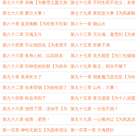
七日盟主加更】
加更】
第七十六章 杀梅【为啾雪儿盟主加
第七十七章 不到生死不信义，未曾
更】
沧海莫谈情
第七十八章 要出大事！
第七十九章 果然是大事【为风家毅
翼盟主加更】
第八十章 血灵唤醒【为吃鱼不吐刺
第八十一章 烧山火
盟主加更】
第八十二章 灭魂玉斗
第八十三章 灭分魂，凝雪剑【为凌
飘萍盟主加更】
第八十四章 不让他回去【为老虎不
第八十五章 世家子弟
是大猫盟主加更】
第八十六章 各有心机，以武排名
第八十七章 先天观世【为三生缘猫
猫盟主加更】
第八十八章 印神宫的欣慰【为洛亦
第八十九章 教主，积分不够了
云盟主加更】
第九十章 表弟长大了
第九十一章 我夜魔乃是忠臣【为哈
哈胡了盟主加更1】
第九十二章 你来背锅【为哈哈胡了
第九十三章 山长，大事！
盟主加更2】
第九十四章 机会等到了
第九十五章 算无遗策【为十八深盟
主加更】
第九十六章 他愣了愣，没动手【为
第九十七章 一分也不捐？
风雪峰盟主加更】
第九十八章 锐势，星势！
第九十九章 一心教内讧【为风其凉
盟主加更】
第一百章 神性无相玉【为固有语法
第一百零一章 大海捞针