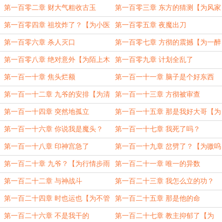
v盟主加更】
第一百零二章 财大气粗收古玉
第一百零三章 东方的猜测【为风家
泡泡盟主加更】
第一百零四章 祖坟炸了？【为小医
第一百零五章 夜魔出刀
师盟主加更】
第一百零六章 杀人灭口
第一百零七章 方彻的震撼【为一醉
=千愁盟主加更】
第一百零八章 绝对意外【为陌上木
第一百零九章 计划全乱了
易苗盟主加更】
第一百一十章 焦头烂额
第一百一十一章 脑子是个好东西
【为爱笑的加菲盟主加更】
第一百一十二章 九爷的安排【为清
第一百一十三章 方彻被审查
箫岛岛主盟主加更】
第一百一十四章 突然地孤立
第一百一十五章 那是我好大哥【为
易成拾吉盟主加更】
第一百一十六章 你说我是魔头？
第一百一十七章 我死了吗？
【为秋雨梧桐落叶时盟主加更】
第一百一十八章 印神宫急了
第一百一十九章 岔劈了？【为嗷呜
一口柠檬盟主加更】
第一百二十章 九爷？【为行情步雨
第一百二十一章 唯一的异数
盟主加更】
第一百二十二章 与神战斗
第一百二十三章 我怎么立的功？
【为紫诺盟主加更】
第一百二十四章 时也运也【为不管
第一百二十五章 那是他的命
不顾不理盟主加更】
第一百二十六章 不是我干的
第一百二十七章 教主抑郁了【为