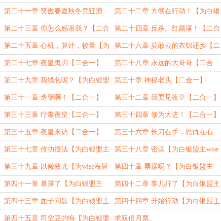
盟大表哥加更567890完毕】
第二十一章 笑傲春夏秋冬凭狂浪
第二十二章 方彻在行动！【为白银
【二合一】
盟主pk闲云加更12345】
第二十三章 你怎么感谢我？【二合
第二十四章 反杀。红颜塚！【二合
一】
一】
第二十五章 心机，算计，较量【为
第二十六章 莫敢云的衣锦还乡【二
白银盟主pk闲云加更67890完毕】
合一】
第二十七章 夜皇鬼刃【二合一】
第二十八章 永远的大哥哥【二合
一】
第二十九章 我钱包呢？【为白银盟
第三十章 神秘老头【二合一】
主wise海晨加更1、2】
第三十一章 造孽啊！【二合一】
第三十二章 我要见夜皇【二合一】
第三十三章 疗毒夜皇【二合一】
第三十四章 修为大进！【二合一】
第三十五章 夜皇来访【二合一】
第三十六章 长刀在手，恩仇在心
【为白银盟wise海晨加更3】
第三十七章 传功授法【为白银盟主
第三十八章 密谋【为白银盟主wise
wise海晨加更4】
海晨加更5】
第三十九章 以儆效尤【为wise海晨
第四十章 票据呢？【为白银盟主
盟主加更6】
wise海晨加更7】
第四十一章 暴露了【为白银盟主
第四十二章 事儿拧了【为白银盟主
wise海晨加更8】
wise海晨加更9】
第四十三章 面子问题【为白银盟主
第四十四章 开始行动【为白银盟主
wise海晨加更10（完毕！）】
神仙哥哥123加更1】
第四十五章 司空豆的悔【为白银盟
求双倍月票。