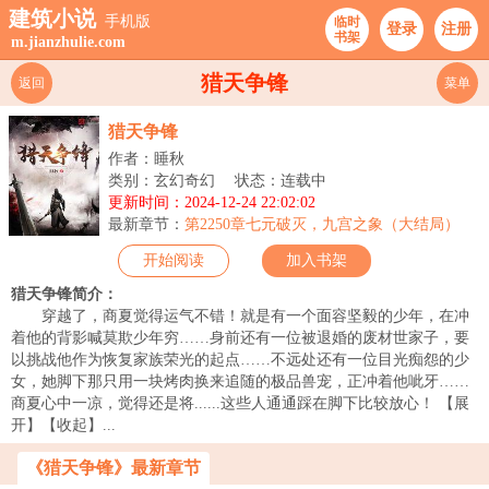
建筑小说
手机版
临时
登录
注册
书架
m.jianzhulie.com
猎天争锋
返回
菜单
猎天争锋
作者：睡秋
类别：玄幻奇幻
状态：连载中
更新时间：2024-12-24 22:02:02
最新章节：
第2250章七元破灭，九宫之象（大结局）
开始阅读
加入书架
猎天争锋简介：
穿越了，商夏觉得运气不错！就是有一个面容坚毅的少年，在冲
着他的背影喊莫欺少年穷……身前还有一位被退婚的废材世家子，要
以挑战他作为恢复家族荣光的起点……不远处还有一位目光痴怨的少
女，她脚下那只用一块烤肉换来追随的极品兽宠，正冲着他呲牙……
商夏心中一凉，觉得还是将......这些人通通踩在脚下比较放心！ 【展
开】【收起】...
《猎天争锋》最新章节