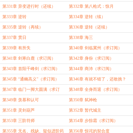
第331章 异变进行时（还续）
第332章 第八枪式：惊月
第333章 逆转
第334章 逆转（续）
第335章 逆转（再续）
第336章 逆转（还续）
第337章 贯日
第338章 海三
第339章 有所失
第340章 剑临冀州（求订阅）
第341章 剑寒白鹿（求订阅）
第342章 身份（求订阅）
第343章 首阳千峰剑（求订阅）
第344章 商沛（求订阅）
第345章 “通幽高义”（求订阅）
第346章 有就不错了，还敢挑？
第347章 临门一脚大圆满（求订
第348章 全身而退（求订阅）
阅）
第349章 羡慕和认可
第350章 弑神枪
第351章 灵剑葫芦
第352章 暂代城主
第353章 三阶符师
第354章 步惊霜（求订阅）
第355章 无名、残缺、疑似进阶药
第356章 惊诧的契合度