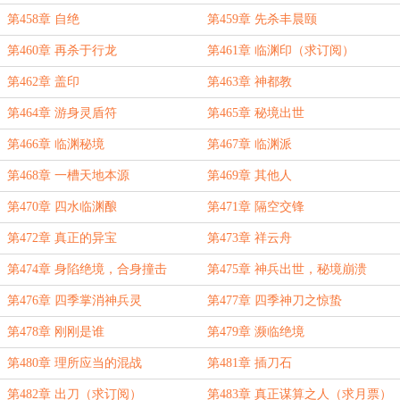
第458章 自绝
第459章 先杀丰晨颐
第460章 再杀于行龙
第461章 临渊印（求订阅）
第462章 盖印
第463章 神都教
第464章 游身灵盾符
第465章 秘境出世
第466章 临渊秘境
第467章 临渊派
第468章 一槽天地本源
第469章 其他人
第470章 四水临渊酿
第471章 隔空交锋
第472章 真正的异宝
第473章 祥云舟
第474章 身陷绝境，合身撞击
第475章 神兵出世，秘境崩溃
第476章 四季掌消神兵灵
第477章 四季神刀之惊蛰
第478章 刚刚是谁
第479章 濒临绝境
第480章 理所应当的混战
第481章 插刀石
第482章 出刀（求订阅）
第483章 真正谋算之人（求月票）