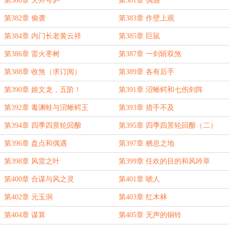
第380章 天外穹庐
第381章 偶遇
第382章 偷袭
第383章 作壁上观
第384章 内门长老黄云祥
第385章 巨鼠
第386章 雷火枣树
第387章 一剑斩双煞
第388章 收煞（求订阅）
第389章 各有后手
第390章 姬文龙，五阶！
第391章 沼蜥鳄和七伤剑阵
第392章 毒渊蛙与沼蜥鳄王
第393章 措手不及
第394章 四季四景轮回酿
第395章 四季四景轮回酿（二）
第396章 盘点和偶遇
第397章 栖息之地
第398章 风雷之叶
第399章 任欢的目的和风吟草
第400章 合谋与风之灵
第401章 唬人
第402章 元玉洞
第403章 红木林
第404章 谋算
第405章 无声的铜铃