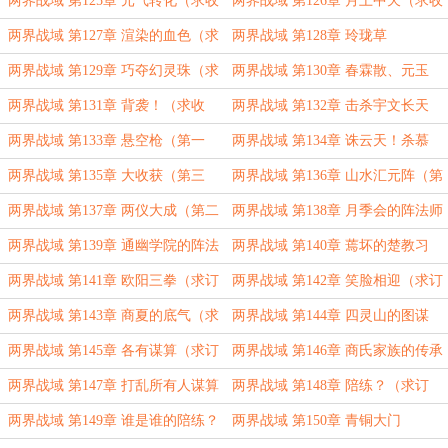
两界战域 第125章 元气转化（求收
两界战域 第126章 月上中天（求收
藏）
藏）
两界战域 第127章 渲染的血色（求
两界战域 第128章 玲珑草
收藏）
两界战域 第129章 巧夺幻灵珠（求
两界战域 第130章 春霖散、元玉
收藏）
两界战域 第131章 背袭！（求收
两界战域 第132章 击杀宇文长天
藏）
两界战域 第133章 悬空枪（第一
两界战域 第134章 诛云天！杀慕
更）
容！（第二更）
两界战域 第135章 大收获（第三
两界战域 第136章 山水汇元阵（第
更）
一更）
两界战域 第137章 两仪大成（第二
两界战域 第138章 月季会的阵法师
更）
（第三更）
两界战域 第139章 通幽学院的阵法
两界战域 第140章 蔫坏的楚教习
师
两界战域 第141章 欧阳三拳（求订
两界战域 第142章 笑脸相迎（求订
阅）
阅）
两界战域 第143章 商夏的底气（求
两界战域 第144章 四灵山的图谋
订阅）
（求订阅）
两界战域 第145章 各有谋算（求订
两界战域 第146章 商氏家族的传承
阅）
上限
两界战域 第147章 打乱所有人谋算
两界战域 第148章 陪练？（求订
的骤变
阅）
两界战域 第149章 谁是谁的陪练？
两界战域 第150章 青铜大门