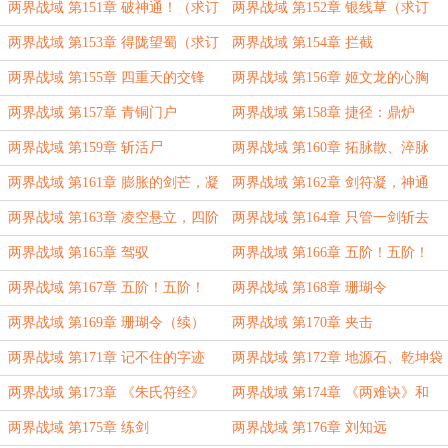
（求订阅）
两界战域 第151章 破神通！（求订
两界战域 第152章 银线草（求订
阅）
阅）
两界战域 第153章 得陇望蜀（求订
两界战域 第154章 拦截
阅）
两界战域 第155章 四重天的交锋
两界战域 第156章 姬文龙的心胸
两界战域 第157章 青铜门户
两界战域 第158章 捷径：鼎炉
两界战域 第159章 斩活尸
两界战域 第160章 拓脉散、淬脉
散、续脉散
两界战域 第161章 膨胀的剑芒，凝
两界战域 第162章 剑符凝，神通
实的剑气
成！
两界战域 第163章 凌空悬立，四阶
两界战域 第164章 只管一剑斩去
活尸
两界战域 第165章 驾驭
两界战域 第166章 五阶！五阶！
两界战域 第167章 五阶！五阶！
两界战域 第168章 珊瑚令
（续）
两界战域 第169章 珊瑚令（续）
两界战域 第170章 夹击
两界战域 第171章 记不住的字迹
两界战域 第172章 地源石、乾坤袋
两界战域 第173章 《朱氏符经》
两界战域 第174章 《两难诀》和
《藏针诀》
两界战域 第175章 练剑
两界战域 第176章 刘知远