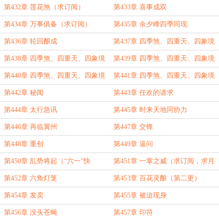
第432章 莲花煞（求订阅）
第433章 喜事成双
第434章 万事俱备（求订阅）
第435章 余夕峰四季同现
第436章 轮回酿成
第437章 四季煞、四重天、四象境
第438章 四季煞、四重天、四象境
第439章 四季煞、四重天、四象境
（二）
（三）
第440章 四季煞、四重天、四象境
第441章 四季煞、四重天、四象境
（四）
（五）
第442章 秘闻
第443章 任欢的请求
第444章 太行急讯
第445章 时来天地同协力
第446章 再临冀州
第447章 交锋
第448章 重创
第449章 逼问
第450章 乱势将起（“六一”快
第451章 一掌之威（求订阅，求月
乐！）
票）
第452章 六角灯笼
第453章 百花灵酿（第二更）
第454章 发卖
第455章 被迫现身
第456章 没头苍蝇
第457章 印符