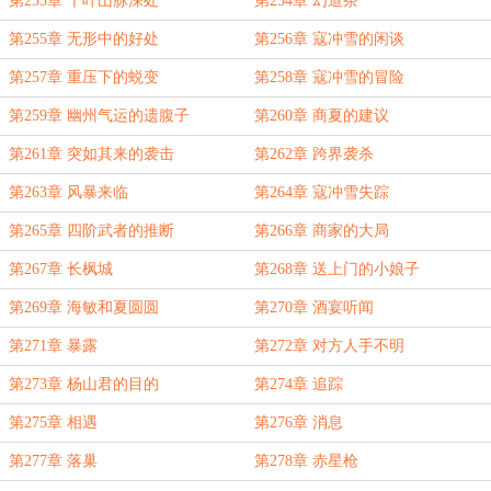
第253章 千叶山脉深处
第254章 幻道茶
第255章 无形中的好处
第256章 寇冲雪的闲谈
第257章 重压下的蜕变
第258章 寇冲雪的冒险
第259章 幽州气运的遗腹子
第260章 商夏的建议
第261章 突如其来的袭击
第262章 跨界袭杀
第263章 风暴来临
第264章 寇冲雪失踪
第265章 四阶武者的推断
第266章 商家的大局
第267章 长枫城
第268章 送上门的小娘子
第269章 海敏和夏圆圆
第270章 酒宴听闻
第271章 暴露
第272章 对方人手不明
第273章 杨山君的目的
第274章 追踪
第275章 相遇
第276章 消息
第277章 落巢
第278章 赤星枪