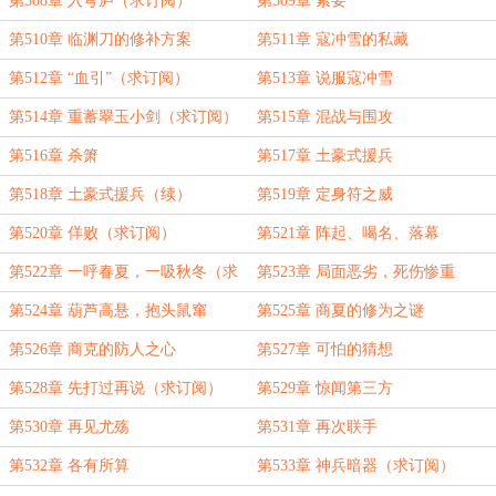
第508章 入穹庐（求订阅）
第509章 索要
第510章 临渊刀的修补方案
第511章 寇冲雪的私藏
第512章 “血引”（求订阅）
第513章 说服寇冲雪
第514章 重蓄翠玉小剑（求订阅）
第515章 混战与围攻
第516章 杀箫
第517章 土豪式援兵
第518章 土豪式援兵（续）
第519章 定身符之威
第520章 佯败（求订阅）
第521章 阵起、喝名、落幕
第522章 一呼春夏，一吸秋冬（求
第523章 局面恶劣，死伤惨重
订阅）
第524章 葫芦高悬，抱头鼠窜
第525章 商夏的修为之谜
第526章 商克的防人之心
第527章 可怕的猜想
第528章 先打过再说（求订阅）
第529章 惊闻第三方
第530章 再见尤殇
第531章 再次联手
第532章 各有所算
第533章 神兵暗器（求订阅）