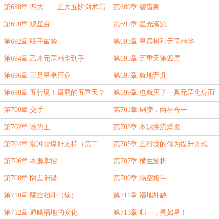
第688章 四大……五大五阶剑术高
第689章 碧落泉
手
第690章 观星台
第691章 星光溪流
第692章 联手破禁
第693章 星辰树和元罡精华
第694章 乙木元罡精华到手
第695章 五重天第四层
第696章 三足星皋巨鼎
第697章 就地晋升
第698章 五行境！最弱的五重天？
第699章 也就灭了一具元罡化身而
已
第700章 交手
第701章 剧变，两界合一
第702章 谁为主
第703章 本源洪流爆发
第704章 寇冲雪爆肝支持（第二
第705章 五行境的修为提升方式
更）
第706章 本源掌控
第707章 横生波折
第708章 阴差阳错
第709章 隔空相斗
第710章 隔空相斗（续）
第711章 福地补缺
第712章 通幽福地的变化
第713章 归一，亮如星！