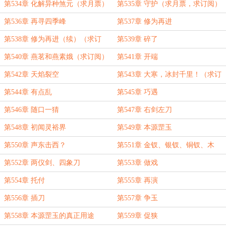
第534章 化解异种煞元（求月票）
第535章 守护（求月票，求订阅）
第536章 再寻四季峰
第537章 修为再进
第538章 修为再进（续）（求订
第539章 碎了
阅）
第540章 燕茗和燕素娥（求订阅）
第541章 开端
第542章 天焰裂空
第543章 大寒，冰封千里！（求订
阅）
第544章 有点乱
第545章 巧遇
第546章 随口一猜
第547章 右剑左刀
第548章 初闻灵裕界
第549章 本源罡玉
第550章 声东击西？
第551章 金钗、银钗、铜钗、木
钗、骨钗
第552章 两仪剑、四象刀
第553章 做戏
第554章 托付
第555章 再演
第556章 插刀
第557章 争玉
第558章 本源罡玉的真正用途
第559章 促狭