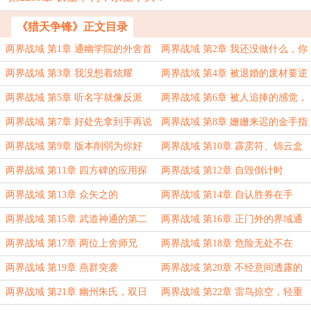
《猎天争锋》正文目录
两界战域 第1章 通幽学院的外舍首
两界战域 第2章 我还没做什么，你
席
就……
两界战域 第3章 我没想着炫耀
两界战域 第4章 被退婚的废材要逆
袭
两界战域 第5章 听名字就像反派
两界战域 第6章 被人追捧的感觉，
暗爽
两界战域 第7章 好处先拿到手再说
两界战域 第8章 姗姗来迟的金手指
两界战域 第9章 版本削弱为你好
两界战域 第10章 霹雳符、锦云盒
两界战域 第11章 四方碑的应用探
两界战域 第12章 自毁倒计时
索
两界战域 第13章 众矢之的
两界战域 第14章 自认胜券在手
两界战域 第15章 武道神通的第二
两界战域 第16章 正门外的界域通
种形态
道
两界战域 第17章 两位上舍师兄
两界战域 第18章 危险无处不在
两界战域 第19章 燕群突袭
两界战域 第20章 不经意间透露的
消息
两界战域 第21章 幽州朱氏，双日
两界战域 第22章 雷鸟掠空，轻重