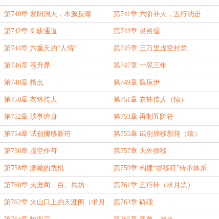
第740章 襄阳洞天，本源反噬
第741章 六阶补天，五行功进
第742章 剑斩通道
第743章 灵裕退
第744章 六重天的“人情”
第745章 三万里虚空封禁
第746章 苍升界
第747章 一晃三年
第748章 指点
第749章 魏琼伊
第750章 衣钵传人
第751章 衣钵传人（续）
第752章 琐事缠身
第753章 再制五阶符
第754章 试创挪移新符
第755章 试创挪移新符（续）
第756章 虚空作符
第757章 天外挪移
第758章 潜藏的危机
第759章 构建“挪移符”传承体系
第760章 天涯阁、百、兵坊
第761章 五行环（求月票）
第762章 火山口上的天涯阁（求月
第763章 砗磲
票）