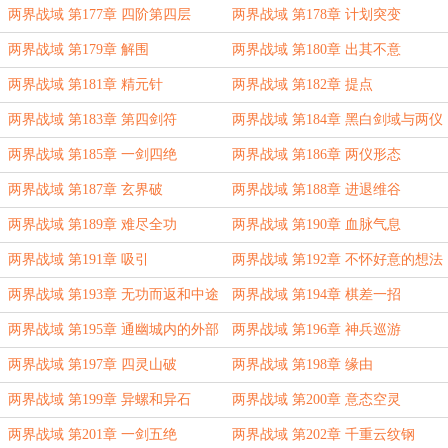
两界战域 第177章 四阶第四层
两界战域 第178章 计划突变
两界战域 第179章 解围
两界战域 第180章 出其不意
两界战域 第181章 精元针
两界战域 第182章 提点
两界战域 第183章 第四剑符
两界战域 第184章 黑白剑域与两仪
剑阵
两界战域 第185章 一剑四绝
两界战域 第186章 两仪形态
两界战域 第187章 玄界破
两界战域 第188章 进退维谷
两界战域 第189章 难尽全功
两界战域 第190章 血脉气息
两界战域 第191章 吸引
两界战域 第192章 不怀好意的想法
两界战域 第193章 无功而返和中途
两界战域 第194章 棋差一招
拦截
两界战域 第195章 通幽城内的外部
两界战域 第196章 神兵巡游
势力
两界战域 第197章 四灵山破
两界战域 第198章 缘由
两界战域 第199章 异螺和异石
两界战域 第200章 意态空灵
两界战域 第201章 一剑五绝
两界战域 第202章 千重云纹钢