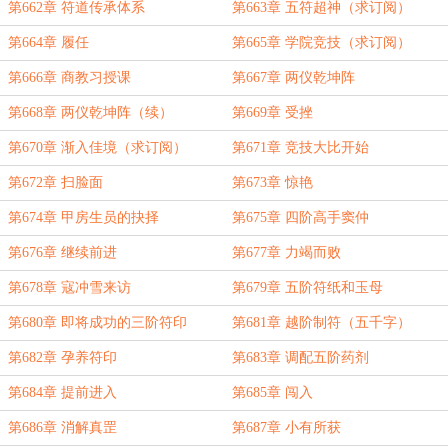
第662章 符道传承体系
第663章 五符超神（求订阅）
第664章 履任
第665章 学院竞技（求订阅）
第666章 商教习授课
第667章 两仪乾坤阵
第668章 两仪乾坤阵（续）
第669章 受挫
第670章 渐入佳境（求订阅）
第671章 竞技大比开始
第672章 扫脸面
第673章 惊艳
第674章 甲房生员的抉择
第675章 四阶高手窦仲
第676章 继续前进
第677章 力竭而败
第678章 寇冲雪来访
第679章 五阶符纸和玉母
第680章 即将成功的三阶符印
第681章 越阶制符（五千字）
第682章 孕养符印
第683章 调配五阶药剂
第684章 提前进入
第685章 闯入
第686章 消解真罡
第687章 小有所获