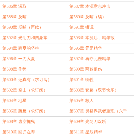
第586章 汲取
第587章 本源意志冲击
第588章 反哺
第589章 反哺（续）
第590章 反哺（再续）
第591章 撒谎
第592章 光阴刀和四象掌
第593章 本源尽，精华散
第594章 商夏的坚持
第595章 元罡精华
第596章 一刀入夏
第597章 再夺元罡精华
第598章 作弊
第599章 两败俱伤
第600章 还真有（求订阅）
第601章 牺牲
第602章 空山（求订阅）
第603章 套路（双节快乐）
第604章 地星
第605章 救人
第606章 跳反（求订阅）
第607章 灵裕界武者重现（六千
字）
第608章 虚空拖曳
第609章 光阴刀双斩
第610章 回归在即
第611章 星辰精华