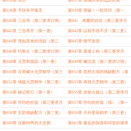
第636章 岛合
第637章 汹涌而来的低阶武者
第638章 手快有手慢无
第639章 突破！一阶符印（第一
更）
第640章 三合塔（第二更求订阅）
第641 商夏的自信（第三更求月
票）
第642章 三合塔开（第一更）
第643章 以前手段不济（第二更）
第644章 突如其来的消息（第三
第645章 细节发现
更）
第646章 钓鱼台（第二更求订阅）
第647章 愿者上钩（第三更求月
票）
第648章 元罡和源晶（第一更）
第649章 幽沉泥（第二更求订阅）
第650章 百骨磷火元罡精华（第三
第651章 忽然出现的残缺配方（第
更）
一更）
第652章 地磁元罡精华（第二更）
第653章 再得元罡精华（第三更）
第654章 秘记暗引（第一更）
第655章 赤焰火烧云（第二更求月
票）
第656章 符印的价值（第三更求月
第657章 符印的价值（续）（第一
票）
更）
第658章 五阶残缺配方（第二更）
第659章 天外星辰精华（第三更）
第660章 压着钟声的大交易
第661章 最后的惊喜和符堂的请求