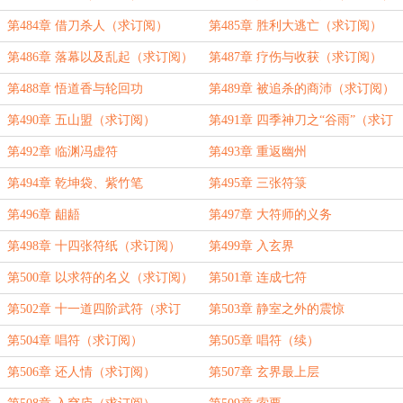
第484章 借刀杀人（求订阅）
第485章 胜利大逃亡（求订阅）
第486章 落幕以及乱起（求订阅）
第487章 疗伤与收获（求订阅）
第488章 悟道香与轮回功
第489章 被追杀的商沛（求订阅）
第490章 五山盟（求订阅）
第491章 四季神刀之“谷雨”（求订
阅）
第492章 临渊冯虚符
第493章 重返幽州
第494章 乾坤袋、紫竹笔
第495章 三张符箓
第496章 龃龉
第497章 大符师的义务
第498章 十四张符纸（求订阅）
第499章 入玄界
第500章 以求符的名义（求订阅）
第501章 连成七符
第502章 十一道四阶武符（求订
第503章 静室之外的震惊
阅）
第504章 唱符（求订阅）
第505章 唱符（续）
第506章 还人情（求订阅）
第507章 玄界最上层