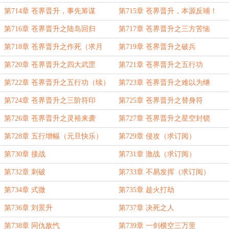
第714章 苍界晋升，事先筹谋
第715章 苍界晋升，本源反哺！
第716章 苍界晋升之陆岛回归
第717章 苍界晋升之三方苦恼
第718章 苍界晋升之作死（求月
第719章 苍界晋升之破兵
票）
第720章 苍界晋升之四大武罡
第721章 苍界晋升之五行功
第722章 苍界晋升之五行功（续）
第723章 苍界晋升之难以为继
第724章 苍界晋升之三阶符印
第725章 苍界晋升之替身符
第726章 苍界晋升之灵裕来袭
第727章 苍界晋升之星空封锁
第728章 五行增幅（元旦快乐）
第729章 侵攻（求订阅）
第730章 接战
第731章 激战（求订阅）
第732章 刺破
第733章 不易发挥（求订阅）
第734章 式微
第735章 趁火打劫
第736章 刘景升
第737章 决死之人
第738章 同仇敌忾
第739章 一剑横空三万里