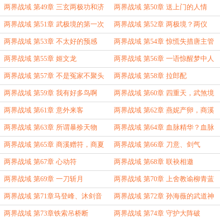
两界战域 第49章 三玄两极功和济
两界战域 第50章 送上门的人情
剑经
两界战域 第51章 武极境的第一次
两界战域 第52章 两极境？两仪
修炼
境？
两界战域 第53章 不太好的预感
两界战域 第54章 惊慌失措唐主管
两界战域 第55章 姬文龙
两界战域 第56章 一语惊醒梦中人
两界战域 第57章 不是冤家不聚头
两界战域 第58章 拉郎配
两界战域 第59章 我有好多鸟啊
两界战域 第60章 四重天，武煞境
两界战域 第61章 意外来客
两界战域 第62章 燕妮产卵，商溪
尖叫
两界战域 第63章 所谓暴殄天物
两界战域 第64章 血脉精华？血脉
宝石！
两界战域 第65章 商溪赠符，商夏
两界战域 第66章 刀意、剑气
赠刀
两界战域 第67章 心动符
两界战域 第68章 联袂相邀
两界战域 第69章 一刀斩月
两界战域 第70章 上舍教谕柳青蓝
两界战域 第71章马登峰、沐剑音
两界战域 第72章 孙海薇的武道神
通
两界战域 第73章铁索吊桥断
两界战域 第74章 守护大阵破