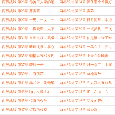
横空
虚实
两界战域 第23章 你抢了人家的配
两界战域 第24章 抓住那个长得好
偶
看的
两界战域 第25章 剪雷霆
两界战域 第26章 雷阵
两界战域 第27章 一男、一女、一
两界战域 第28章 日月同辉，本源
鸟
潮汐
两界战域 第29章 生搬硬套，太阳
两界战域 第30章 一点灵机，三次
太阴
领悟
两界战域 第31章 自画太极，武极
两界战域 第32章 你是谁，绿了谁
终成
两界战域 第33章 断崖飞度，掌心
两界战域 第34章 一鸟在手，胜过
雷浴
所有
两界战域 第35章 懒惰系统和发现
两界战域 第36章 上天在眷顾谁
踪迹
两界战域 第37章 骑脸一击
两界战域 第38章 以一杀二，山崖
崩落
两界战域 第39章 小有所获
两界战域 第40章 就地晋升
两界战域 第41章 赤晶散、刺毫笔
两界战域 第42章 五人武元五非凡
和符玉
两界战域 第43章 啪，左脸！右
两界战域 第44章 啪，左脸！右
脸，啪！
脸，啪！（续）
两界战域 第45章 惊喜的余波
两界战域 第46章 商夏的苦心
两界战域 第47章 短暂的修整
两界战域 第48章 藏经洞