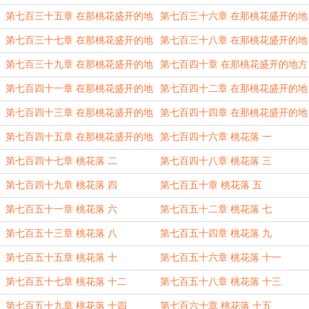
方 八
方 九
第七百三十五章 在那桃花盛开的地
第七百三十六章 在那桃花盛开的地
方 十
方 十一
第七百三十七章 在那桃花盛开的地
第七百三十八章 在那桃花盛开的地
方 十二
方 十三
第七百三十九章 在那桃花盛开的地
第七百四十章 在那桃花盛开的地方
方 十四
十五
第七百四十一章 在那桃花盛开的地
第七百四十二章 在那桃花盛开的地
方 十六
方 十七
第七百四十三章 在那桃花盛开的地
第七百四十四章 在那桃花盛开的地
方 十八
方 十九
第七百四十五章 在那桃花盛开的地
第七百四十六章 桃花落 一
方 二十
第七百四十七章 桃花落 二
第七百四十八章 桃花落 三
第七百四十九章 桃花落 四
第七百五十章 桃花落 五
第七百五十一章 桃花落 六
第七百五十二章 桃花落 七
第七百五十三章 桃花落 八
第七百五十四章 桃花落 九
第七百五十五章 桃花落 十
第七百五十六章 桃花落 十一
第七百五十七章 桃花落 十二
第七百五十八章 桃花落 十三
第七百五十九章 桃花落 十四
第七百六十章 桃花落 十五