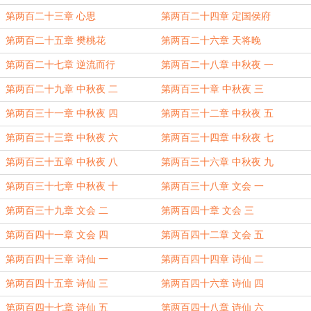
第两百二十三章 心思
第两百二十四章 定国侯府
第两百二十五章 樊桃花
第两百二十六章 天将晚
第两百二十七章 逆流而行
第两百二十八章 中秋夜 一
第两百二十九章 中秋夜 二
第两百三十章 中秋夜 三
第两百三十一章 中秋夜 四
第两百三十二章 中秋夜 五
第两百三十三章 中秋夜 六
第两百三十四章 中秋夜 七
第两百三十五章 中秋夜 八
第两百三十六章 中秋夜 九
第两百三十七章 中秋夜 十
第两百三十八章 文会 一
第两百三十九章 文会 二
第两百四十章 文会 三
第两百四十一章 文会 四
第两百四十二章 文会 五
第两百四十三章 诗仙 一
第两百四十四章 诗仙 二
第两百四十五章 诗仙 三
第两百四十六章 诗仙 四
第两百四十七章 诗仙 五
第两百四十八章 诗仙 六