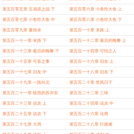
第五百零五章 五扇原之战 下
第五百零六章 小鱼吃大鱼 上
第五百零七章 小鱼吃大鱼 中
第五百零八章 小鱼吃大鱼 下
第五百零九章 夏侯卓
第五百一十章 末路 上
第五百一十一章 末路 下
第五百一十二章 最后的晚餐 上
第五百一十三章 最后的晚餐 下
第五百一十四章 可怕之人
第五百一十五章 可喜之事
第五百一十六章 旧友 上
第五百一十七章 旧友 中
第五百一十八章 旧友 下
第五百一十九章 一路向北
第五百二十章 世风日下
第五百二十一章 疑惑的苏亦安
第五百二十二章 三味
第五百二十三章 说农 上
第五百二十四章 说农 中
第五百二十五章 说农 下
第五百二十六章 论商
第五百二十七章 大局
第五百二十八章 行路难