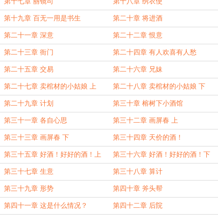
第十七章 丽镜司
第十八章 绣衣使
第十九章 百无一用是书生
第二十章 将进酒
第二十一章 深意
第二十二章 恨意
第二十三章 衙门
第二十四章 有人欢喜有人愁
第二十五章 交易
第二十六章 兄妹
第二十七章 卖棺材的小姑娘 上
第二十八章 卖棺材的小姑娘 下
第二十九章 计划
第三十章 榕树下小酒馆
第三十一章 各自心思
第三十二章 画屏春 上
第三十三章 画屏春 下
第三十四章 天价的酒！
第三十五章 好酒！好好的酒！上
第三十六章 好酒！好好的酒！下
第三十七章 生意
第三十八章 算计
第三十九章 形势
第四十章 斧头帮
第四十一章 这是什么情况？
第四十二章 后院