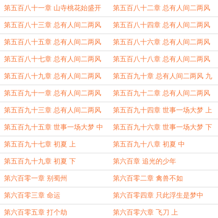
上
第五百八十一章 山寺桃花始盛开
第五百八十二章 总有人间二两风
下
一
第五百八十三章 总有人间二两风
第五百八十四章 总有人间二两风
二
三
第五百八十五章 总有人间二两风
第五百八十六章 总有人间二两风
四
五
第五百八十七章 总有人间二两风
第五百八十八章 总有人间二两风
六
七
第五百八十九章 总有人间二两风
第五百九十章 总有人间二两风 九
八
第五百九十一章 总有人间二两风
第五百九十二章 总有人间二两风
十
十一
第五百九十三章 总有人间二两风
第五百九十四章 世事一场大梦 上
十二
第五百九十五章 世事一场大梦 中
第五百九十六章 世事一场大梦 下
第五百九十七章 初夏 上
第五百九十八章 初夏 中
第五百九十九章 初夏 下
第六百章 追光的少年
第六百零一章 别蜀州
第六百零二章 禽兽不如
第六百零三章 命运
第六百零四章 只此浮生是梦中
第六百零五章 打个劫
第六百零六章 飞刀 上