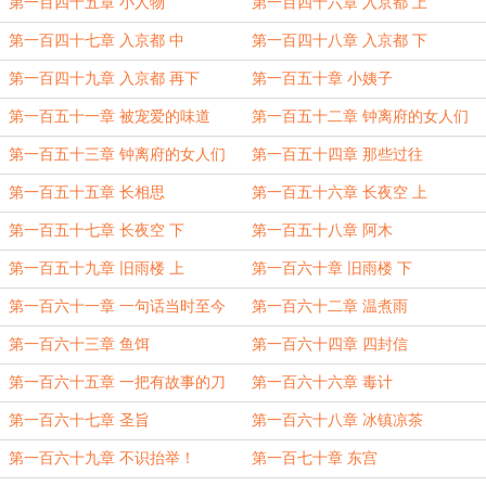
第一百四十五章 小人物
第一百四十六章 入京都 上
第一百四十七章 入京都 中
第一百四十八章 入京都 下
第一百四十九章 入京都 再下
第一百五十章 小姨子
第一百五十一章 被宠爱的味道
第一百五十二章 钟离府的女人们
上
第一百五十三章 钟离府的女人们
第一百五十四章 那些过往
下
第一百五十五章 长相思
第一百五十六章 长夜空 上
第一百五十七章 长夜空 下
第一百五十八章 阿木
第一百五十九章 旧雨楼 上
第一百六十章 旧雨楼 下
第一百六十一章 一句话当时至今
第一百六十二章 温煮雨
第一百六十三章 鱼饵
第一百六十四章 四封信
第一百六十五章 一把有故事的刀
第一百六十六章 毒计
第一百六十七章 圣旨
第一百六十八章 冰镇凉茶
第一百六十九章 不识抬举！
第一百七十章 东宫