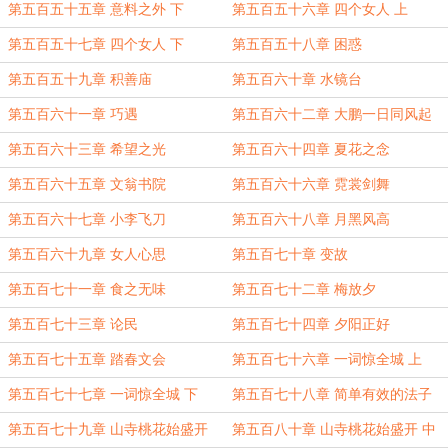
第五百五十五章 意料之外 下
第五百五十六章 四个女人 上
第五百五十七章 四个女人 下
第五百五十八章 困惑
第五百五十九章 积善庙
第五百六十章 水镜台
第五百六十一章 巧遇
第五百六十二章 大鹏一日同风起
第五百六十三章 希望之光
第五百六十四章 夏花之念
第五百六十五章 文翁书院
第五百六十六章 霓裳剑舞
第五百六十七章 小李飞刀
第五百六十八章 月黑风高
第五百六十九章 女人心思
第五百七十章 变故
第五百七十一章 食之无味
第五百七十二章 梅放夕
第五百七十三章 论民
第五百七十四章 夕阳正好
第五百七十五章 踏春文会
第五百七十六章 一词惊全城 上
第五百七十七章 一词惊全城 下
第五百七十八章 简单有效的法子
第五百七十九章 山寺桃花始盛开
第五百八十章 山寺桃花始盛开 中