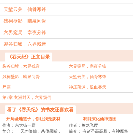
天堑云关，仙骨寒锋
残祠壁影，幽泉问骨
六界窥局，寒夜分锋
裂谷归墟，六界残音
《吞天纪》正文目录
裂谷归墟，六界残音
六界窥局，寒夜分锋
残祠壁影，幽泉问骨
天堑云关，仙骨寒锋
尸霸
神压落渊，逆血吞天
第7章 玄洲封天，六界窥伺
看了《吞天纪》的书友还喜欢看
开局圣地道子，你让我走废材
我能演化仙神道图
作者：东大街一霸
作者：鱼龙飞度
流？
简介： （天才修仙，杀伐果断，
简介： 有诸圣高高悬，有神魔掌