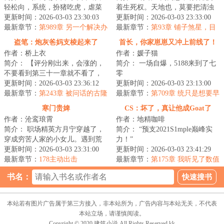
轻松向，系统，扮猪吃虎，虐菜
着生死权。天地也，莫要把清浊
圣手，炸鱼天尊，多女）\n穿越仙
更新时间：2026-03-03 23:30:03
分辨，咱也趁乱成个仙！
更新时间：2026-03-03 23:33:00
侠...
最新章节：
第989章 另一个解决办
<...
最新章节：
第93章 铺子煞星，目
法
标通宝月中拍卖会
盗笔：炮灰爸妈支棱起来了
首长，你家崽崽又冲上前线了！
作者：桥上衣
作者：媛子猫
简介： 【评分刚出来，会涨的，
简介： 一场自爆，5188来到了七
不要看到第三十一章就不看了，
零
接着看下去，是铺垫不是无厘
更新时间：2026-03-03 23:36:12
更新时间：2026-03-03 23:13:00
头！
最新章节：
第243章 被问话的古隆
她小心翼翼的藏着脑子里还在运...
最新章节：
第709章 统只是想要早
老太太
点回去找叔
寒门贵婢
CS：坏了，真让他成Goat了
作者：沧鸾琅霄
作者：地精咖啡
简介： 职场精英方月宁穿越了，
简介： “预支2021S1mple巅峰实
穿成穷苦人家的小女儿。遇到荒
力！”
年吃不饱穿不暖，只能赁身进大
更新时间：2026-03-03 23:31:00
更新时间：2026-03-03 23:41:29
户人家...
最新章节：
178主动出击
“条件不足，预支失...
最新章节：
第175章 我听见了数值
的回响！（二合一）
书名：
本站若有图片广告属于第三方接入，非本站所为，广告内容与本站无关，不代表
本站立场，请谨慎阅读。
Copyright © 2020 建筑小说 All Rights Reserved.kk